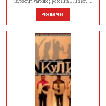
izvođenju varoškog pozorišta ,,Histrion” ...
Pročitaj
Pročitaj više:
više: