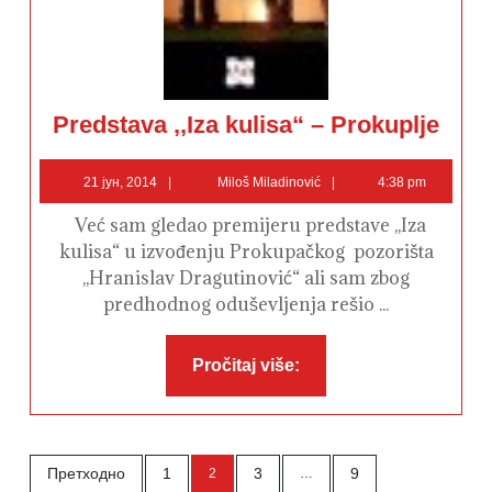
Predsta
Predstava ,,Iza kulisa“ – Prokuplje
,,Iza
kulisa“
–
21
Miloš
Prokuplj
21 јун, 2014
Miloš Miladinović
4:38 pm
јун,
Miladinović
2014
Već sam gledao premijeru predstave ,,Iza
kulisa“ u izvođenju Prokupačkog pozorišta
,,Hranislav Dragutinović“ ali sam zbog
predhodnog oduševljenja rešio ...
Pročitaj
Pročitaj više:
više:
Пагинација
Претходно
1
3
9
2
…
чланака