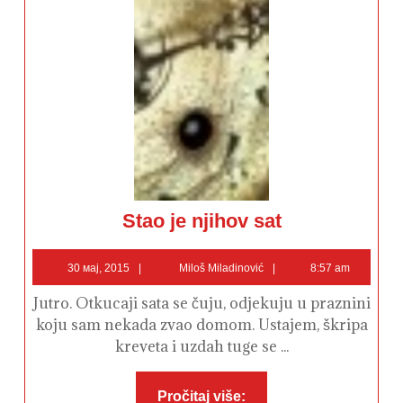
Stao
Stao je njihov sat
je
njihov
sat
30
Miloš
30 мај, 2015
Miloš Miladinović
8:57 am
мај,
Miladinović
2015
Jutro. Otkucaji sata se čuju, odjekuju u praznini
koju sam nekada zvao domom. Ustajem, škripa
kreveta i uzdah tuge se ...
Pročitaj
Pročitaj više: