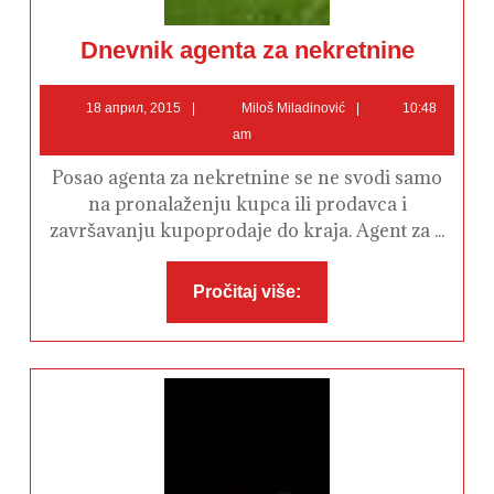
Dnevnik
Dnevnik agenta za nekretnine
agenta
za
nekretnine
18
Miloš
18 април, 2015
Miloš Miladinović
10:48
април,
Miladinović
am
2015
Posao agenta za nekretnine se ne svodi samo
na pronalaženju kupca ili prodavca i
završavanju kupoprodaje do kraja. Agent za ...
Pročitaj
Pročitaj više:
više: