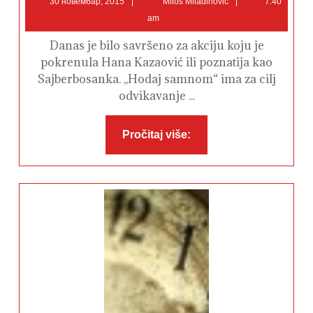
30 новембар, 2015
Miloš Miladinović
7:40
новембар,
Miladinović
am
2015
Danas je bilo savršeno za akciju koju je
pokrenula Hana Kazaović ili poznatija kao
Sajberbosanka. ,,Hodaj samnom“ ima za cilj
odvikavanje ...
Pročitaj
Pročitaj više:
više: