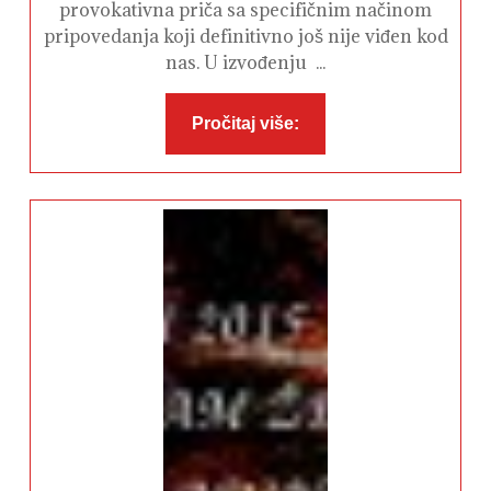
provokativna priča sa specifičnim načinom
pripovedanja koji definitivno još nije viđen kod
nas. U izvođenju ...
Pročitaj
Pročitaj više:
više: