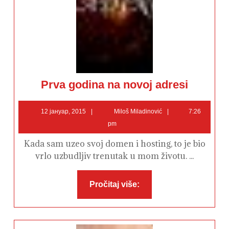
Prva
Prva godina na novoj adresi
godina
na
novoj
12
Miloš
adresi
12 јануар, 2015
Miloš Miladinović
7:26
јануар,
Miladinović
pm
2015
Kada sam uzeo svoj domen i hosting, to je bio
vrlo uzbudljiv trenutak u mom životu. ...
Pročitaj
Pročitaj više:
više: