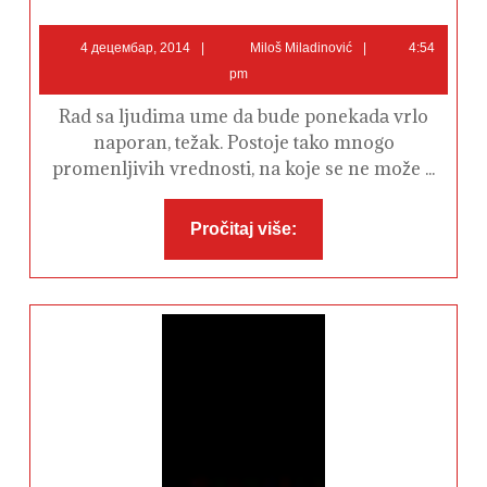
u
Srbiji
4
Miloš
–
4 децембар, 2014
Miloš Miladinović
4:54
Pu,
децембар,
Miladinović
pm
pu,
2014
beži
baksuze!
Rad sa ljudima ume da bude ponekadа vrlo
naporan, težak. Postoje tako mnogo
promenljivih vrednosti, na koje se ne može ...
Pročitaj
Pročitaj više:
više: