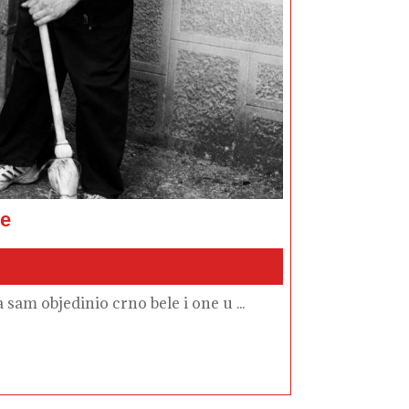
Ulična
ne
fotografija
–
retrospektiva
2022.
godine
sam objedinio crno bele i one u ...