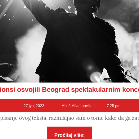
ionsi osvojili Beograd spektakularnim konc
27
Miloš
27 јун, 2023
Miloš Miladinović
7:25 pm
јун,
Miladinović
2023
pisanje ovog teksta, razmišljao sam o tome kako da ga zap
Pročitaj
Pročitaj više: