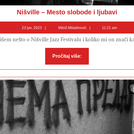
Nišville
Nišville – Mesto slobode i ljubavi
–
Mesto
slobode
23
Miloš
i
23 јун, 2023
Miloš Miladinović
11:21 am
ljubavi
јун,
Miladinović
2023
šem nešto o Nišville Jazz Festivalu i koliko mi on znači k
Pročitaj
Pročitaj više:
više: