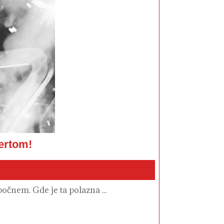
Scorpionsi
ertom!
osvojili
Beograd
spektakularnim
koncertom!
očnem. Gde je ta polazna ...