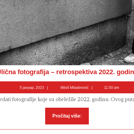
lična fotografija – retrospektiva 2022. godi
5
Miloš
5 јануар, 2023
Miloš Miladinović
11:50 am
јануар,
Miladinović
2023
dati fotografije koje su obeležile 2022. godinu. Ovog puta 
Pročitaj
Pročitaj više:
više: