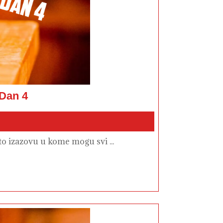
Ostani
 Dan 4
kod
kuće
–
Foto
izazov
#OkkFotoIzazov
to izazovu u kome mogu svi ...
–
Dan
4