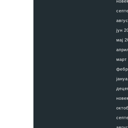
нове
септ
авгус
јун 2
мај 2
апри
март
фебр
јануа
деце
нове
окто
септ
авгус