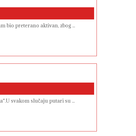
moje
stvari
–
Blog
napunio
tri
m bio preterano aktivan, zbog ...
godine.
a“.U svakom slučaju putari su ...