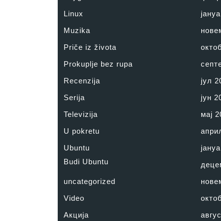
Linux
јануа
Muzika
нове
Priče iz života
окто
Prokuplje bez rupa
септ
Recenzija
јул 2
Serija
јун 2
Televizija
мај 2
U pokretu
апри
Ubuntu
јануа
Budi Ubuntu
деце
uncategorized
нове
Video
окто
Акција
авгус