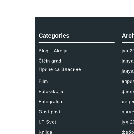
Categories
Arc
Blog – Akcija
јун 2
Čićin grad
јануа
Приче са Власине
јануа
Film
апри
Foto-akcija
фебр
Fotografija
деце
Gost post
авгус
I.T Svet
јул 2
Knjiga
фебр