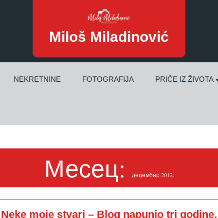
Miloš Miladinović
NEKRETNINE
FOTOGRAFIJA
PRIČE IZ ŽIVOTA
Месец:
децембар 2012.
Neke moje stvari – Blog napunio tri godine.