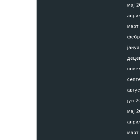
мај 2
апри
март
фебр
јануа
деце
нове
септ
авгус
јун 2
мај 2
апри
март