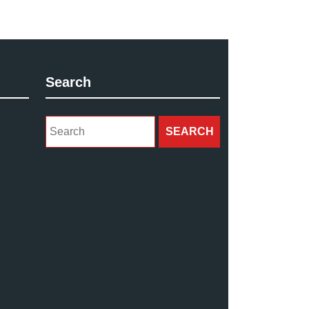
Search
Search
for: