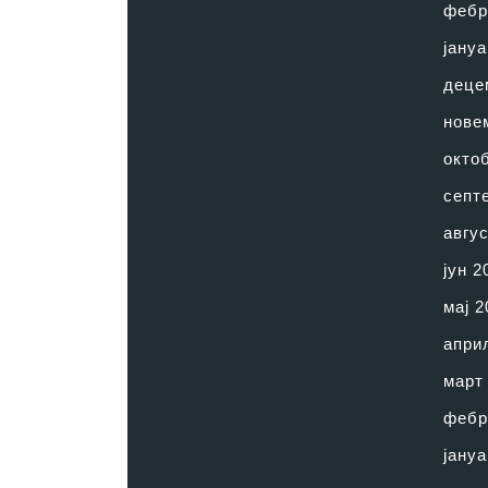
фебр
јануа
деце
нове
окто
септ
авгус
јун 2
мај 2
апри
март
фебр
јануа