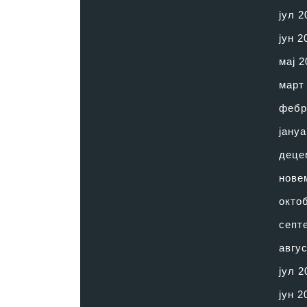
јул 2
јун 2
мај 2
март
фебр
јануа
деце
нове
окто
септ
авгус
јул 2
јун 2