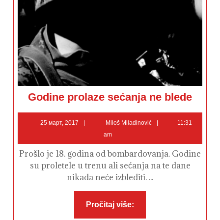
Godine
Godine prolaze sećanja ne blede
prolaze
sećanja
ne
25
Miloš
blede
25 март, 2017
Miloš Miladinović
11:31
март,
Miladinović
am
2017
Prošlo je 18. godina od bombardovanja. Godine
su proletele u trenu ali sećanja na te dane
nikada neće izblediti. ...
Pročitaj
Pročitaj više:
više: