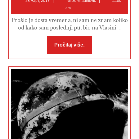
28 март, 2017
Miloš Miladinović
11:00
март,
Miladinović
am
2017
Prošlo je dosta vremena, ni sam ne znam koliko
od kako sam poslednji put bio na Vlasini. ...
Pročitaj
Pročitaj više:
više: