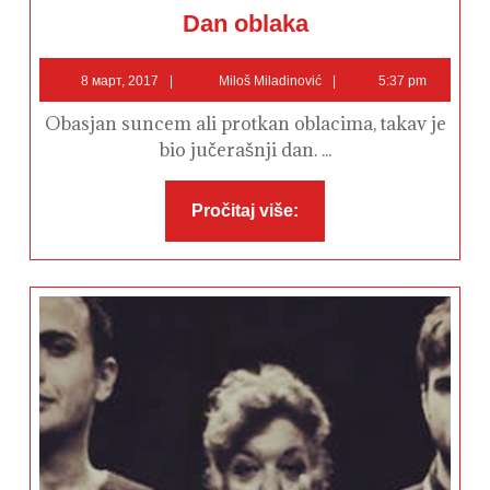
Dan
Dan oblaka
oblaka
8
Miloš
8 март, 2017
Miloš Miladinović
5:37 pm
март,
Miladinović
2017
Obasjan suncem ali protkan oblacima, takav je
bio jučerašnji dan. ...
Pročitaj
Pročitaj više:
više: