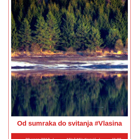
Od
Od sumraka do svitanja #Vlasina
sumraka
do
svitanja
28
Miloš
#Vlasina