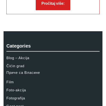
Pročitaj
Pročitaj više:
više:
Categories
Blog – Akcija
Čićin grad
Приче са Власине
Film
Foto-akcija
Fotografija