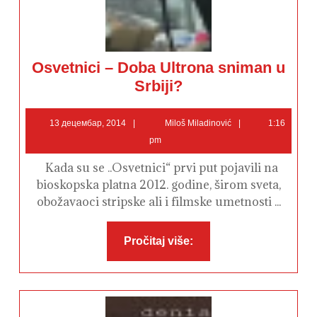
Osvetnici – Doba Ultrona sniman u
Osvetnici
Srbiji?
–
Doba
Ultrona
13
Miloš
sniman
13 децембар, 2014
Miloš Miladinović
1:16
u
децембар,
Miladinović
pm
Srbiji?
2014
Kada su se ..Osvetnici“ prvi put pojavili na
bioskopska platna 2012. godine, širom sveta,
obožavaoci stripske ali i filmske umetnosti ...
Pročitaj
Pročitaj više:
više: