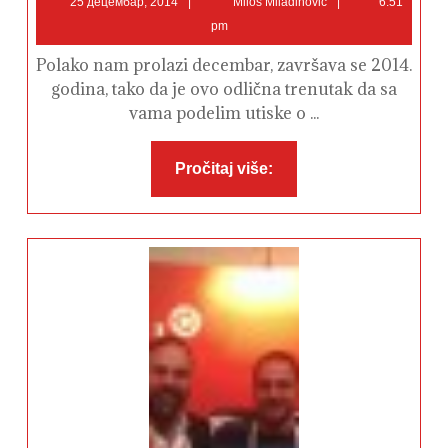
25 децембар, 2014
Miloš Miladinović
6:51
децембар,
Miladinović
pm
2014
Polako nam prolazi decembar, završava se 2014.
godina, tako da je ovo odlična trenutak da sa
vama podelim utiske o ...
Pročitaj
Pročitaj više:
više: