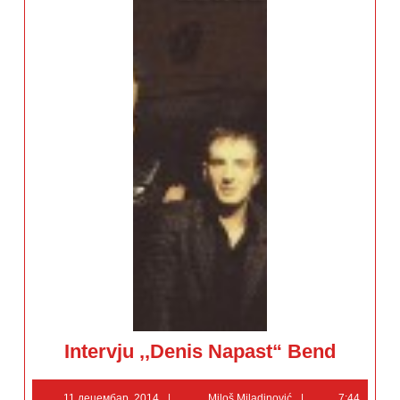
Intervju
Intervju ,,Denis Napast“ Bend
,,Denis
Napast“
Bend
11
Miloš
11 децембар, 2014
Miloš Miladinović
7:44