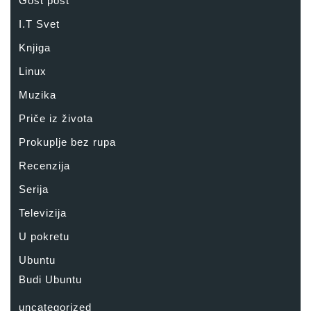
Gost post
I.T Svet
Knjiga
Linux
Muzika
Priče iz života
Prokuplje bez rupa
Recenzija
Serija
Televizija
U pokretu
Ubuntu
Budi Ubuntu
uncategorized