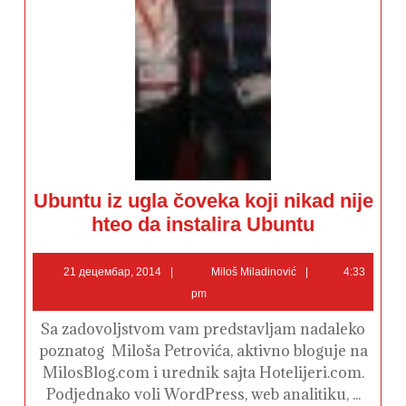
Ubuntu iz ugla čoveka koji nikad nije
Ubuntu
hteo da instalira Ubuntu
iz
ugla
čoveka
21
Miloš
koji
21 децембар, 2014
Miloš Miladinović
4:33
nikad
децембар,
Miladinović
pm
nije
2014
hteo
da
Sa zadovoljstvom vam predstavljam nadaleko
instalira
Ubuntu
poznatog Miloša Petrovića, aktivno bloguje na
MilosBlog.com i urednik sajta Hotelijeri.com.
Podjednako voli WordPress, web analitiku, ...