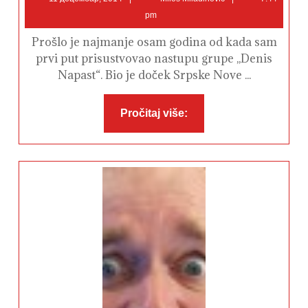
децембар,
Miladinović
pm
2014
Prošlo je najmanje osam godina od kada sam
prvi put prisustvovao nastupu grupe ,,Denis
Napast“. Bio je doček Srpske Nove ...
Pročitaj
Pročitaj više:
više: