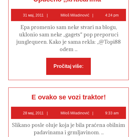
,,kritičarima"
31
Miloš
31 мај, 2011
Miloš Miladinović
4:24 pm
мај,
Miladinović
2011
Epa promenio sam neke stvari na blogu,
uklonio sam neke ,,gagets“ pop preporuci
junglequeen. Kako je sama rekla: ,,@Topi88
odem ...
Pročitaj
Pročitaj više:
više:
E
E ovako se vozi traktor!
ovako
se
vozi
28
Miloš
traktor!
28 мај, 2011
Miloš Miladinović
9:33 am
мај,
Miladinović
2011
Slikano posle oluje koja je bila praćena obilnim
padavinama i grmljavinom. ...