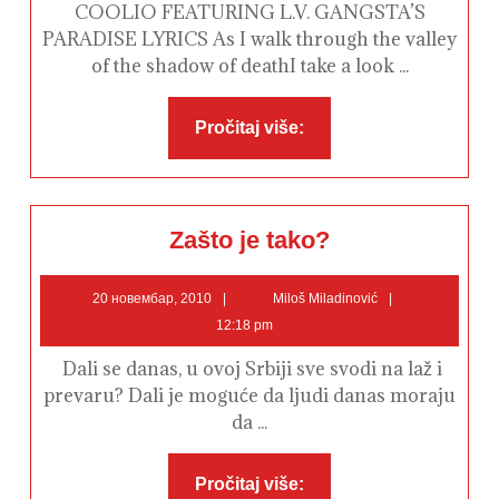
tome
COOLIO FEATURING L.V. GANGSTA’S
PARADISE LYRICS As I walk through the valley
of the shadow of deathI take a look ...
Pročitaj
Pročitaj više:
više:
Zašto
Zašto je tako?
je
tako?
20
Miloš
20 новембар, 2010
Miloš Miladinović
новембар,
Miladinović
12:18 pm
2010
Dali se danas, u ovoj Srbiji sve svodi na laž i
prevaru? Dali je moguće da ljudi danas moraju
da ...
Pročitaj
Pročitaj više: