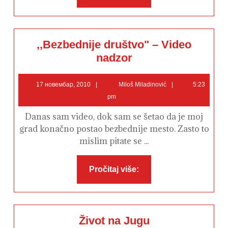
više:
,,Bezbednije društvo" – Video
,,Bezbednije
nadzor
društvo"
–
Video
17
Miloš
nadzor
17 новембар, 2010
Miloš Miladinović
5:23
новембар,
Miladinović
pm
2010
Danas sam video, dok sam se šetao da je moj
grad konačno postao bezbednije mesto. Zasto to
mislim pitate se ...
Pročitaj
Pročitaj više:
više:
Život
Život na Jugu
na