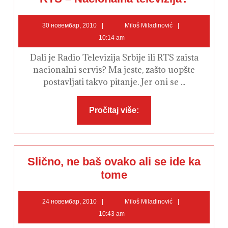
–
Nacionalna
televizija?
30
Miloš
30 новембар, 2010
Miloš Miladinović
новембар,
Miladinović
10:14 am
2010
Dali je Radio Televizija Srbije ili RTS zaista
nacionalni servis? Ma jeste, zašto uopšte
postavljati takvo pitanje. Jer oni se ...
Pročitaj
Pročitaj više:
više:
Slično, ne baš ovako ali se ide ka
Slično,
tome
ne
baš
ovako
24
Miloš
ali
24 новембар, 2010
Miloš Miladinović
se
новембар,
Miladinović
10:43 am
ide
2010
ka