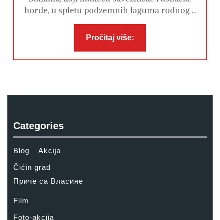
horde, u spletu podzemnih laguma rodnog ...
Pročitaj
Pročitaj više:
više:
Categories
Blog – Akcija
Čićin grad
Приче са Власине
Film
Foto-akcija