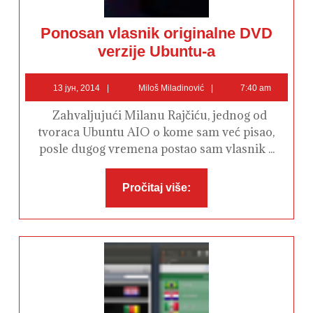
Ponosan vlasnik originalne DVD
Ponosan
verzije Ubuntu-a
vlasnik
originalne
DVD
13
Miloš
verzije
13 јун, 2014
Miloš Miladinović
7:40 am
Ubuntu-
јун,
Miladinović
a
2014
Zahvaljujući Milanu Rajčiću, jednog od
tvoraca Ubuntu AIO o kome sam već pisao,
posle dugog vremena postao sam vlasnik ...
Pročitaj
Pročitaj više:
više: