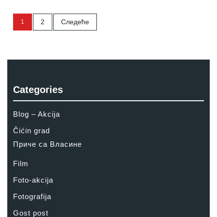
Пагинација
2
Следеће
1
чланака
Categories
Blog – Akcija
Čićin grad
Приче са Власине
Film
Foto-akcija
Fotografija
Gost post