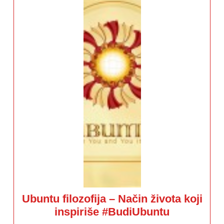
Ubuntu filozofija – Način života koji
Ubuntu
inspiriše #BudiUbuntu
filozofija
–