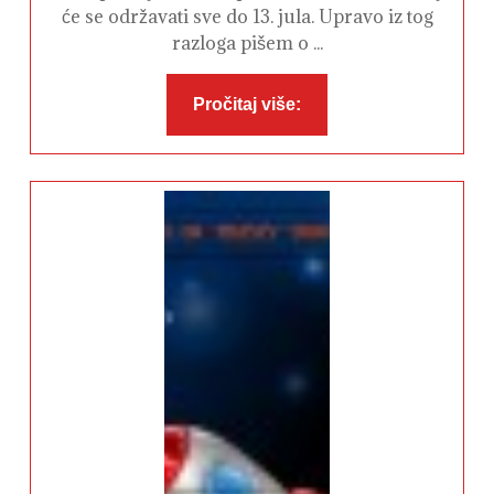
Brazil
će se održavati sve do 13. jula. Upravo iz tog
razloga pišem o ...
Pročitaj
Pročitaj više:
više: