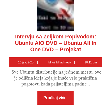
Intervju sa Željkom Popivodom:
Ubuntu AIO DVD – Ubuntu All In
Intervju
One DVD – Projekat
sa
Željkom
Popivodom:
10
Miloš
Ubuntu
10 јун, 2014
Miloš Miladinović
10:11 pm
AIO
јун,
Miladinović
DVD
2014
Sve Ubuntu distribucije na jednom mestu, ovo
–
Ubuntu
je odlična ideja koja je inače vrlo praktična
All
In
pogotovu kada prijateljima padne ...
One
DVD
–
Projekat
Pročitaj
Pročitaj više:
više: