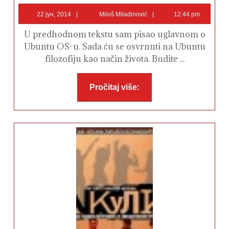
Način
22
Miloš
života
22 јун, 2014
Miloš Miladinović
12:44 pm
koji
јун,
Miladinović
inspiriše
2014
U predhodnom tekstu sam pisao uglavnom o
#BudiUbuntu
Ubuntu OS-u. Sada ću se osvrnuti na Ubuntu
filozofiju kao način života. Budite ...
Pročitaj
Pročitaj više:
više: