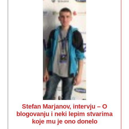
Stefan Marjanov, intervju – O
blogovanju i neki lepim stvarima
Stefan
koje mu je ono donelo
Marjanov,
intervju