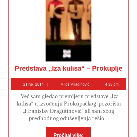
Predsta
Predstava ,,Iza kulisa“ – Prokuplje
,,Iza
kulisa“
–
21
Miloš
Prokuplj
21 јун, 2014
Miloš Miladinović
4:38 pm
јун,
Miladinović
2014
Već sam gledao premijeru predstave ,,Iza
kulisa“ u izvođenju Prokupačkog pozorišta
,,Hranislav Dragutinović“ ali sam zbog
predhodnog oduševljenja rešio ...
Pročitaj
Pročitaj više: