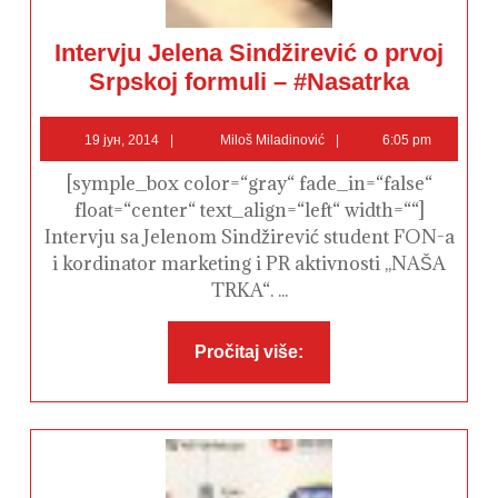
Intervju Jelena Sindžirević o prvoj
Intervju
Srpskoj formuli – #Nasatrka
Jelena
Sindžirević
o
19
Miloš
prvoj
19 јун, 2014
Miloš Miladinović
6:05 pm
Srpskoj
јун,
Miladinović
formuli
2014
[symple_box color=“gray“ fade_in=“false“
–
#Nasatrka
float=“center“ text_align=“left“ width=““]
Intervju sa Jelenom Sindžirević student FON-a
i kordinator marketing i PR aktivnosti ,,NAŠA
TRKA“. ...
Pročitaj
Pročitaj više:
više: