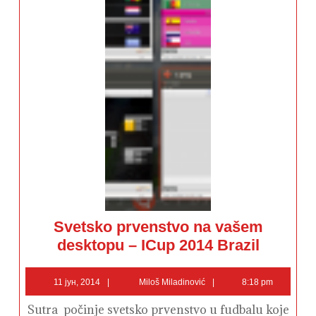
Svetsko prvenstvo na vašem
Svetsko
desktopu – ICup 2014 Brazil
prvenstvo
na
vašem
11
Miloš
desktopu
11 јун, 2014
Miloš Miladinović
8:18 pm
–
јун,
Miladinović
ICup
2014
Sutra počinje svetsko prvenstvo u fudbalu koje
2014