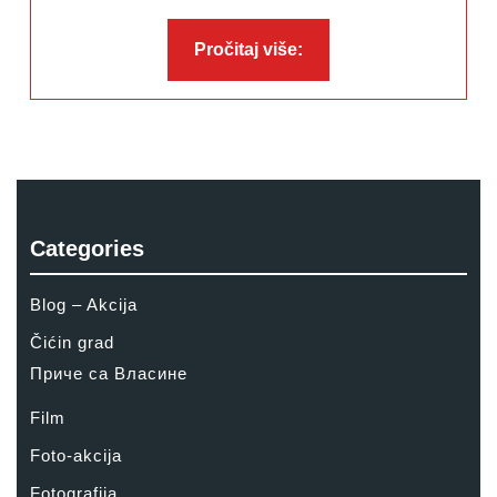
Pročitaj
Pročitaj više:
više:
Categories
Blog – Akcija
Čićin grad
Приче са Власине
Film
Foto-akcija
Fotografija