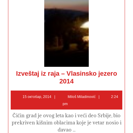
Izveštaj iz raja – Vlasinsko jezero
Izveštaj
2014
iz
raja
–
15
Miloš
Vlasinsko
15 октобар, 2014
Miloš Miladinović
2:24
jezero
октобар,
Miladinović
pm
2014
2014
Čićin grad je ovog leta kao i veći deo Srbije, bio
prekriven kišnim oblacima koje je vetar nosio i
davao ...