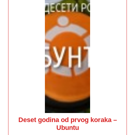
Deset godina od prvog koraka –
Deset
Ubuntu
godina
od