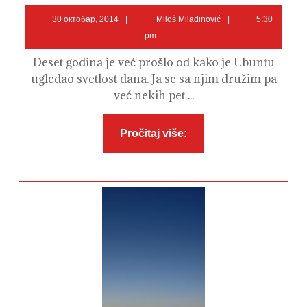
prvog
30
Miloš
koraka
30 октобар, 2014
Miloš Miladinović
5:30
–
октобар,
Miladinović
pm
Ubuntu
2014
Deset godina je već prošlo od kako je Ubuntu
ugledao svetlost dana. Ja se sa njim družim pa
već nekih pet ...
Pročitaj
Pročitaj više:
više: