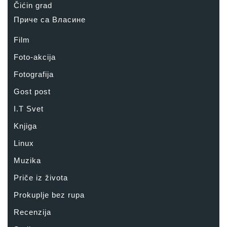
Čićin grad
Приче са Власине
Film
Foto-akcija
Fotografija
Gost post
I.T Svet
Knjiga
Linux
Muzika
Priče iz života
Prokuplje bez rupa
Recenzija