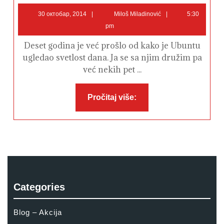
prvog
30
Miloš
koraka
30 октобар, 2014
Miloš Miladinović
5:30
–
октобар,
Miladinović
pm
Ubuntu
2014
Deset godina je već prošlo od kako je Ubuntu
ugledao svetlost dana. Ja se sa njim družim pa
već nekih pet ...
Pročitaj
Pročitaj više:
više:
Categories
Blog – Akcija