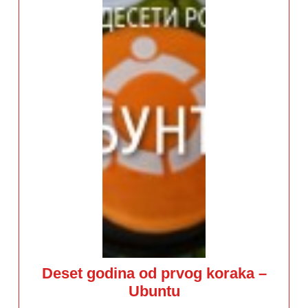
Deset godina od prvog koraka –
Deset
Ubuntu
godina
od