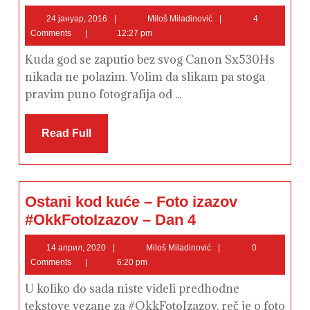
i
kraj
24
Miloš
24 јануар, 2016
Miloš Miladinović
4
jedne
јануар,
Miladinović
Comments
12:27 pm
godine
2016
u
Prokuplju
Kuda god se zaputio bez svog Canon Sx530Hs
nikada ne polazim. Volim da slikam pa stoga
pravim puno fotografija od ...
Read
Read Full
Full
Ostani kod kuće – Foto izazov
Ostani
#OkkFotoIzazov – Dan 4
kod
kuće
–
14
Miloš
14 април, 2020
Miloš Miladinović
0
Foto
април,
Miladinović
Comments
6:20 pm
izazov
2020
#OkkFotoIzazov
–
U koliko do sada niste videli predhodne
Dan
4
tekstove vezane za #OkkFotoIzazov, reč je o foto