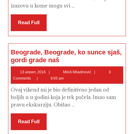
izazovu u kome mogu svi ...
Read
Read Full
Full
Beograde, Beograde, ko sunce sjaš,
Beograde,
gordi grade naš
Beograde,
ko
sunce
13
Miloš
13 април, 2016
Miloš Miladinović
0
sjaš,
април,
Miladinović
Comments
9:05 am
gordi
2016
grade
naš
Ovaj vikend mi je bio definitivno jedan od
boljih u u godini koja je tek počela. Imao sam
pravu ekskurziju. Obišao ...
Read
Read Full
Full