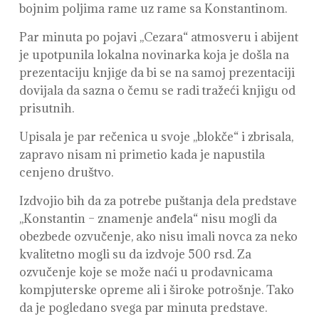
bojnim poljima rame uz rame sa Konstantinom.
Par minuta po pojavi ,,Cezara“ atmosveru i abijent
je upotpunila lokalna novinarka koja je došla na
prezentaciju knjige da bi se na samoj prezentaciji
dovijala da sazna o čemu se radi tražeći knjigu od
prisutnih.
Upisala je par rečenica u svoje ,,blokče“ i zbrisala,
zapravo nisam ni primetio kada je napustila
cenjeno društvo.
Izdvojio bih da za potrebe puštanja dela predstave
,,Konstantin – znamenje anđela“ nisu mogli da
obezbede ozvučenje, ako nisu imali novca za neko
kvalitetno mogli su da izdvoje 500 rsd. Za
ozvučenje koje se može naći u prodavnicama
kompjuterske opreme ali i široke potrošnje. Tako
da je pogledano svega par minuta predstave.