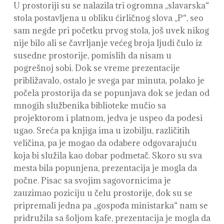
U prostoriji su se nalazila tri ogromna ,,slavarska“
stola postavljena u obliku ćirličnog slova ,,P“, seo
sam negde pri početku prvog stola, još uvek nikog
nije bilo ali se čavrljanje većeg broja ljudi čulo iz
susedne prostorije, pomislih da nisam u
pogrešnoj sobi. Dok se vreme prezentacije
približavalo, ostalo je svega par minuta, polako je
počela prostorija da se popunjava dok se jedan od
mnogih službenika biblioteke mučio sa
projektorom i platnom, jedva je uspeo da podesi
ugao. Sreća pa knjiga ima u izobilju, različitih
veličina, pa je mogao da odabere odgovarajuću
koja bi služila kao dobar podmetač. Skoro su sva
mesta bila popunjena, prezentacija je mogla da
počne. Pisac sa svojim sagovornicima je
zauzimao poziciju u čelu prostorije, dok su se
pripremali jedna pa ,,gospođa ministarka“ nam se
pridružila sa šoljom kafe, prezentacija je mogla da