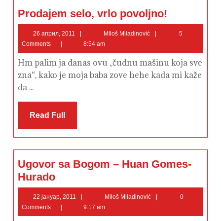
Prodajem
Prodajem selo, vrlo povoljno!
selo,
vrlo
povoljno!
26
Miloš
26 април, 2011
Miloš Miladinović
5
април,
Miladinović
Comments
8:54 am
2011
Hm palim ja danas ovu ,,čudnu mašinu koja sve
zna“, kako je moja baba zove hehe kada mi kaže
da ...
Read
Read Full
Full
Ugovor sa Bogom – Huan Gomes-
Ugovor
Hurado
sa
Bogom
–
22
Miloš
22 јануар, 2011
Miloš Miladinović
0
Huan
јануар,
Miladinović
Comments
9:17 am
Gomes-
2011
Hurado