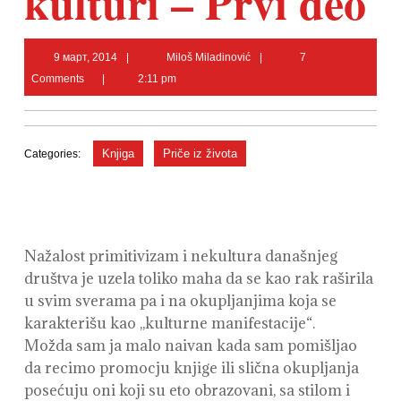
kulturi – Prvi deo
9
Miloš
9 март, 2014
Miloš Miladinović
7
март,
Miladinović
Comments
2:11 pm
2014
Knjiga
Priče iz života
Categories:
Nažalost primitivizam i nekultura današnjeg
društva je uzela toliko maha da se kao rak raširila
u svim sverama pa i na okupljanjima koja se
karakterišu kao ,,kulturne manifestacije“.
Možda sam ja malo naivan kada sam pomišljao
da recimo promocju knjige ili slična okupljanja
posećuju oni koji su eto obrazovani, sa stilom i