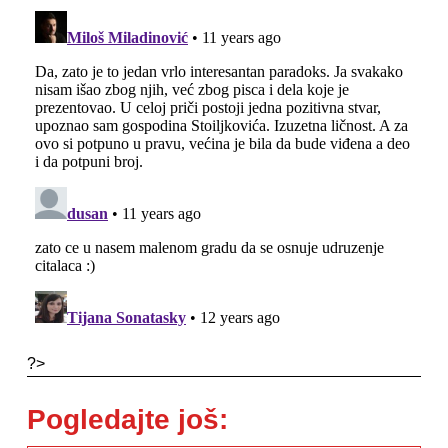
?>
Pogledajte još: