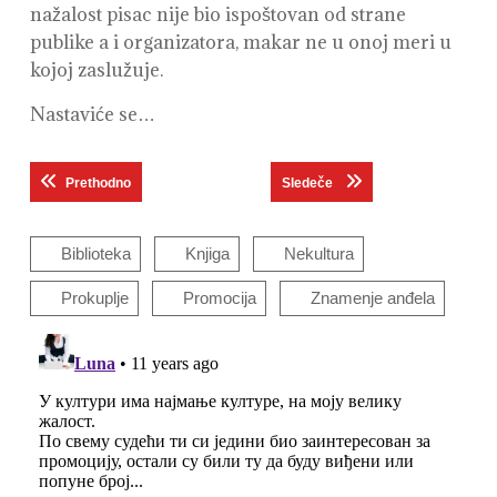
nažalost pisac nije bio ispoštovan od strane
publike a i organizatora, makar ne u onoj meri u
kojoj zaslužuje.
Nastaviće se…
Кретање
Previous post:
Next post:
Prethodno
Sledeče
чланка
Biblioteka
Knjiga
Nekultura
Prokuplje
Promocija
Znamenje anđela