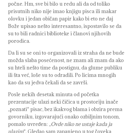
počne. Hm, sve bi bilo u redu ali da od toliko
prisutnih niko nije imao knjigu pisca ili makar
olovku i jedan običan papir kako bi eto ne daj
Bože upisao nešto interesantno, ispostavilo se da
su to bili radnici biblioteke i članovi njihovih
porodica.
Da li su se oni to organizovali iz straha da ne bude
možda slaba posećenost, ne znam ali znam da ako
su hteli nešto time da postignu, da glume publiku
ili šta već, loše su to odradili. Po licima mnogih
kao da su jedva čekali da se završi.
Posle nekih desetak minuta od početka
prezentacije ulazi neki čičica u prostoriju inače
,,poznati“ pisac, bez ikakvog blama i obzira prema
govorniku, izgovarajući onako ozbiljnim tonom,
pomalo uvređen: ,,
Ovde niko ne ustaje kada ja
ulazim
“. Gledao sam zapanjeno u tog čoveka