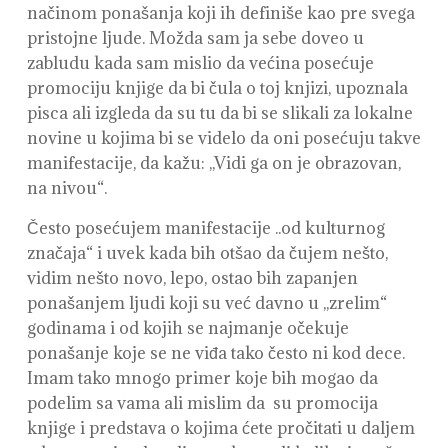
načinom ponašanja koji ih definiše kao pre svega
pristojne ljude. Možda sam ja sebe doveo u
zabludu kada sam mislio da većina posećuje
promociju knjige da bi čula o toj knjizi, upoznala
pisca ali izgleda da su tu da bi se slikali za lokalne
novine u kojima bi se videlo da oni posećuju takve
manifestacije, da kažu: ,,Vidi ga on je obrazovan,
na nivou“.
Često posećujem manifestacije ..od kulturnog
značaja“ i uvek kada bih otšao da čujem nešto,
vidim nešto novo, lepo, ostao bih zapanjen
ponašanjem ljudi koji su već davno u ,,zrelim“
godinama i od kojih se najmanje očekuje
ponašanje koje se ne viđa tako često ni kod dece.
Imam tako mnogo primer koje bih mogao da
podelim sa vama ali mislim da su promocija
knjige i predstava o kojima ćete pročitati u daljem