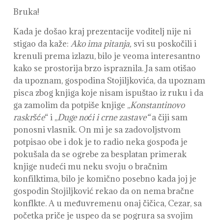
Bruka!
Kada je došao kraj prezentacije voditelj nije ni
stigao da kaže:
Ako ima pitanja,
svi su poskočili i
krenuli prema izlazu, bilo je veoma interesantno
kako se prostorija brzo ispraznila. Ja sam otišao
da upoznam, gospodina Stojiljkovića, da upoznam
pisca zbog knjiga koje nisam ispuštao iz ruku i da
ga zamolim da potpiše knjige ,,
Konstantinovo
raskršće
“ i ,,
Duge noći i crne zastave“
a čiji sam
ponosni vlasnik. On mi je sa zadovoljstvom
potpisao obe i dok je to radio neka gospođa je
pokušala da se ogrebe za besplatan primerak
knjige nudeći mu neku svoju o bračnim
konfilktima, bilo je komično posebno kada joj je
gospodin Stojiljković rekao da on nema bračne
konflkte. A u međuvremenu onaj čičica, Cezar, sa
početka priče je uspeo da se pogrura sa svojim