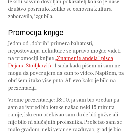
tekstu sasvim dovoljan pokazatelj koliko je naše
društvo posrnulo, koliko se osnovna kultura
zaboravila, izgubila.
Promocija knjige
Jedan od ,,dobrih“ primera bahatosti,
nepoštovanja, nekulture se upravo mogao videti
na promociji knjige
,,Znamenje anđela“ pisca
Dejana Stoiljkovića.
I sada kada pišem ni sam ne
mogu da poverujem da sam to video. Napišem, pa
obrišem i tako više puta. Ali evo kako je bilo na
prezentaciji.
Vreme prezentacije: 18:00, ja sam bio vredan pa
sam se ispred biblioteke našao neki 15 minuta
ranije, iskreno očekivao sam da će biti gužve ali
nije bilo ni slučajnih prolaznika. Prošetao sam se
malo gradom, neki vetar se razduvao, grad je bio