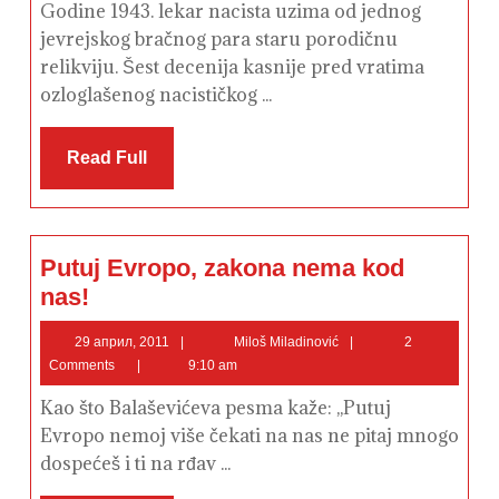
Godine 1943. lekar nacista uzima od jednog
jevrejskog bračnog para staru porodičnu
relikviju. Šest decenija kasnije pred vratima
ozloglašenog nacističkog ...
Read
Read Full
Full
Putuj Evropo, zakona nema kod
Putuj
nas!
Evropo,
zakona
nema
29
Miloš
29 април, 2011
Miloš Miladinović
2
kod
април,
Miladinović
Comments
9:10 am
nas!
2011
Kao što Balaševićeva pesma kaže: ,,Putuj
Evropo nemoj više čekati na nas ne pitaj mnogo
dospećeš i ti na rđav ...