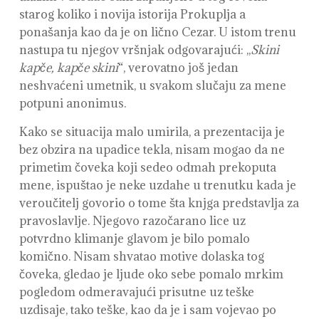
starog koliko i novija istorija Prokuplja a
ponašanja kao da je on lično Cezar. U istom trenu
nastupa tu njegov vršnjak odgovarajući: ,,
Skini
kapče, kapče skini
“, verovatno još jedan
neshvaćeni umetnik, u svakom slučaju za mene
potpuni anonimus.
Kako se situacija malo umirila, a prezentacija je
bez obzira na upadice tekla, nisam mogao da ne
primetim čoveka koji sedeo odmah prekoputa
mene, ispuštao je neke uzdahe u trenutku kada je
veroučitelj govorio o tome šta knjga predstavlja za
pravoslavlje. Njegovo razočarano lice uz
potvrdno klimanje glavom je bilo pomalo
komično. Nisam shvatao motive dolaska tog
čoveka, gledao je ljude oko sebe pomalo mrkim
pogledom odmeravajući prisutne uz teške
uzdisaje, tako teške, kao da je i sam vojevao po