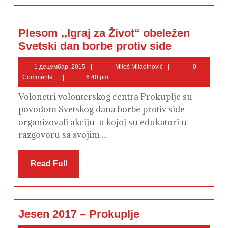
Plesom ,,Igraj za Život“ obeležen
Plesom
Svetski dan borbe protiv side
,,Igraj
za
Život“
1
Miloš
1 децембар, 2015
Miloš Miladinović
0
obeležen
децембар,
Miladinović
Comments
6:40 pm
Svetski
2015
dan
borbe
Volonetri volonterskog centra Prokuplje su
protiv
side
povodom Svetskog dana borbe protiv side
organizovali akciju u kojoj su edukatori u
razgovoru sa svojim ...
Read
Read Full
Full
Jesen
Jesen 2017 – Prokuplje
2017
–