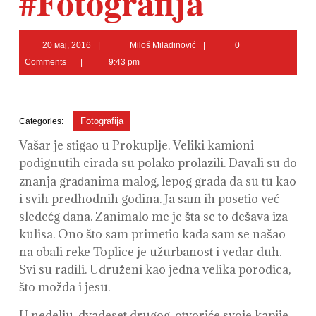
#Fotografija
20
Miloš
20 мај, 2016
Miloš Miladinović
0
мај,
Miladinović
Comments
9:43 pm
2016
Fotografija
Categories:
Vašar je stigao u Prokuplje. Veliki kamioni
podignutih cirada su polako prolazili.
Davali su do
znanja građanima malog, lepog grada da su tu kao
i svih predhodnih godina. Ja sam ih posetio već
sledećg dana. Zanimalo me je šta se to dešava iza
kulisa. Ono što sam primetio kada sam se našao
na obali reke Toplice je užurbanost i vedar duh.
Svi su radili. Udruženi kao jedna velika porodica,
što možda i jesu.
U nedelju, dvadeset drugog, otvoriće svoje kapije,