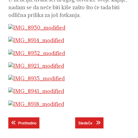
nadam se da neće biti kiše zašto što će tada biti
odlična prilika za još fotkanja.
Кретање
Previous post:
Next post:
Prethodno
Sledeče
чланка