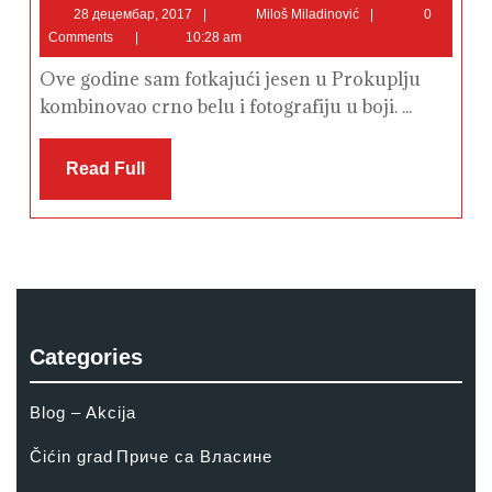
Prokuplje
28
Miloš
28 децембар, 2017
Miloš Miladinović
0
децембар,
Miladinović
Comments
10:28 am
2017
Ove godine sam fotkajući jesen u Prokuplju
kombinovao crno belu i fotografiju u boji. ...
Read
Read Full
Full
Categories
Blog – Akcija
Čićin grad
Приче са Власине