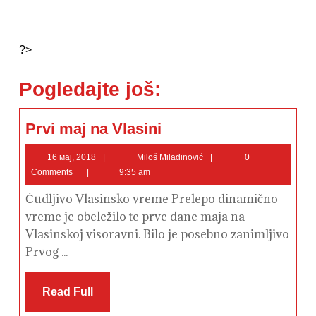
?>
Pogledajte još:
Prvi
Prvi maj na Vlasini
maj
na
Vlasini
16
Miloš
16 мај, 2018
Miloš Miladinović
0
мај,
Miladinović
Comments
9:35 am
2018
Ćudljivo Vlasinsko vreme Prelepo dinamično
vreme je obeležilo te prve dane maja na
Vlasinskoj visoravni. Bilo je posebno zanimljivo
Prvog ...
Read
Read Full
Full