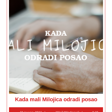
Kada
Kada mali Milojica odradi posao
mali
Milojica
odradi
21
Miloš
posao