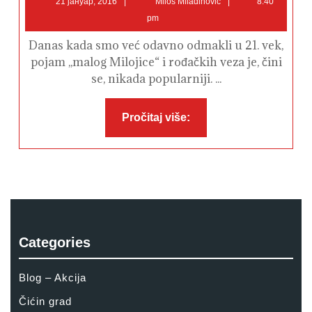
21 јануар, 2016
Miloš Miladinović
8:40
јануар,
Miladinović
pm
2016
Danas kada smo već odavno odmakli u 21. vek,
pojam ,,malog Milojice“ i rođačkih veza je, čini
se, nikada popularniji. ...
Pročitaj
Pročitaj više:
više:
Categories
Blog – Akcija
Čićin grad