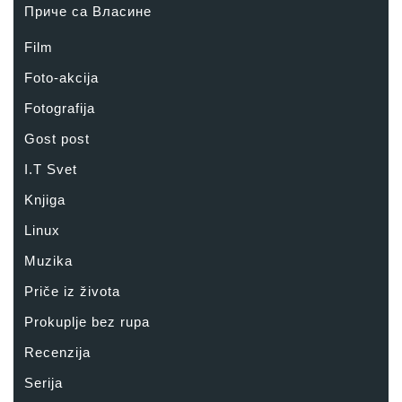
Приче са Власине
Film
Foto-akcija
Fotografija
Gost post
I.T Svet
Knjiga
Linux
Muzika
Priče iz života
Prokuplje bez rupa
Recenzija
Serija