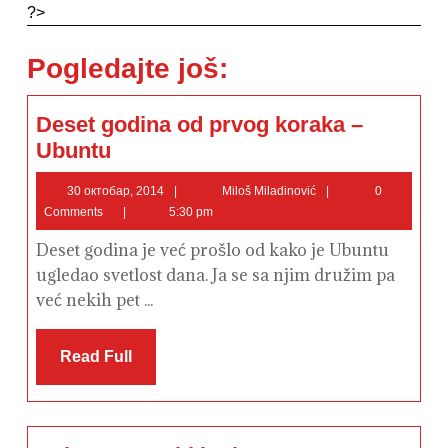
?>
Pogledajte još:
Deset godina od prvog koraka –
Deset
Ubuntu
godina
od
prvog
30
Miloš
30 октобар, 2014
Miloš Miladinović
0
koraka
октобар,
Miladinović
Comments
5:30 pm
–
2014
Ubuntu
Deset godina je već prošlo od kako je Ubuntu
ugledao svetlost dana. Ja se sa njim družim pa
već nekih pet ...
Read
Read Full
Full