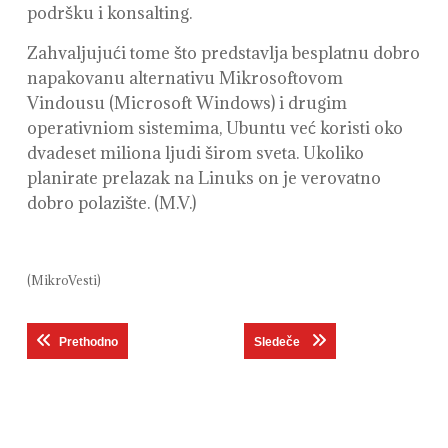
podršku i konsalting.
Zahvaljujući tome što predstavlja besplatnu dobro
napakovanu alternativu Mikrosoftovom
Vindousu (Microsoft Windows) i drugim
operativniom sistemima, Ubuntu već koristi oko
dvadeset miliona ljudi širom sveta. Ukoliko
planirate prelazak na Linuks on je verovatno
dobro polazište. (M.V.)
(MikroVesti)
Кретање
Previous post:
Next post:
Prethodno
Sledeče
чланка