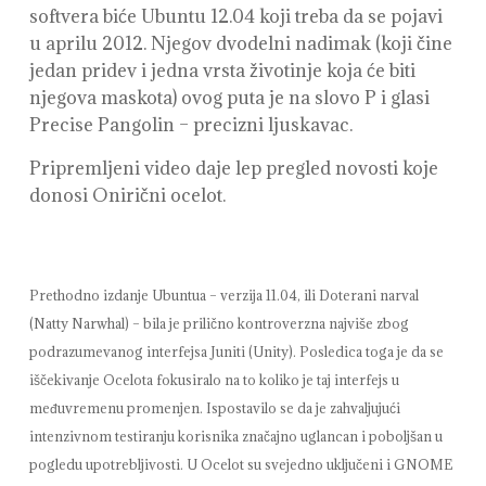
softvera biće Ubuntu 12.04 koji treba da se pojavi
u aprilu 2012. Njegov dvodelni nadimak (koji čine
jedan pridev i jedna vrsta životinje koja će biti
njegova maskota) ovog puta je na slovo P i glasi
Precise Pangolin – precizni ljuskavac.
Pripremljeni video daje lep pregled novosti koje
donosi Onirični ocelot.
Prethodno izdanje Ubuntua – verzija 11.04, ili Doterani narval
(Natty Narwhal) – bila je prilično kontroverzna najviše zbog
podrazumevanog interfejsa Juniti (Unity). Posledica toga je da se
iščekivanje Ocelota fokusiralo na to koliko je taj interfejs u
međuvremenu promenjen. Ispostavilo se da je zahvaljujući
intenzivnom testiranju korisnika značajno uglancan i poboljšan u
pogledu upotrebljivosti. U Ocelot su svejedno uključeni i GNOME