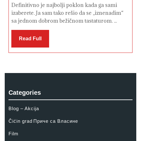
Definitivno je najbolji poklon kada ga sami
izaberete. Ja sam tako rešio da se ,,iznenadim“
sa jednom dobrom bežičnom tastaturom. ...
Read
Read Full
Full
Categories
Blog – Akcija
Čićin grad
Приче са Власине
Film