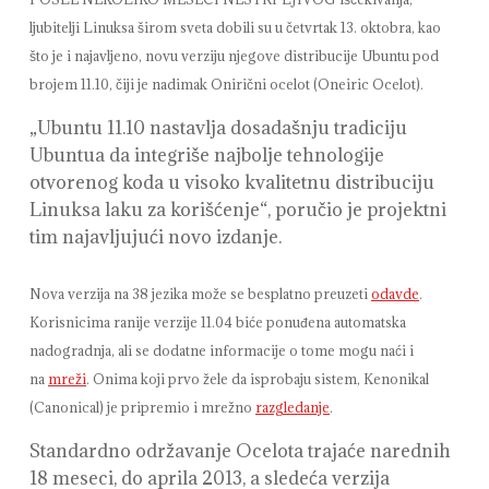
ljubitelji Linuksa širom sveta dobili su u četvrtak 13. oktobra, kao
što je i najavljeno, novu verziju njegove distribucije Ubuntu pod
brojem 11.10, čiji je nadimak Onirični ocelot (Oneiric Ocelot).
„Ubuntu 11.10 nastavlja dosadašnju tradiciju
Ubuntua da integriše najbolje tehnologije
otvorenog koda u visoko kvalitetnu distribuciju
Linuksa laku za korišćenje“, poručio je projektni
tim najavljujući novo izdanje.
Nova verzija na 38 jezika može se besplatno preuzeti
odavde
.
Korisnicima ranije verzije 11.04 biće ponuđena automatska
nadogradnja, ali se dodatne informacije o tome mogu naći i
na
mreži
. Onima koji prvo žele da isprobaju sistem, Kenonikal
(Canonical) je pripremio i mrežno
razgledanje
.
Standardno održavanje Ocelota trajaće narednih
18 meseci, do aprila 2013, a sledeća verzija