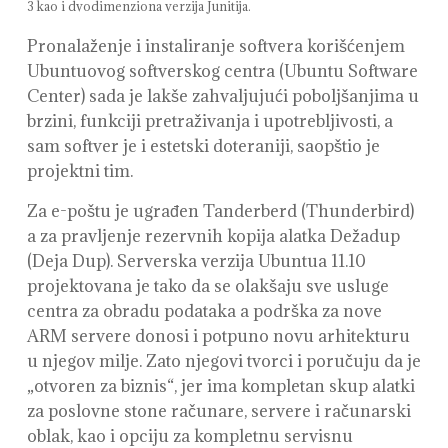
3 kao i dvodimenziona verzija Junitija.
Pronalaženje i instaliranje softvera korišćenjem
Ubuntuovog softverskog centra (Ubuntu Software
Center) sada je lakše zahvaljujući poboljšanjima u
brzini, funkciji pretraživanja i upotrebljivosti, a
sam softver je i estetski doteraniji, saopštio je
projektni tim.
Za e-poštu je ugrađen Tanderberd (Thunderbird)
a za pravljenje rezervnih kopija alatka Dežadup
(Deja Dup). Serverska verzija Ubuntua 11.10
projektovana je tako da se olakšaju sve usluge
centra za obradu podataka a podrška za nove
ARM servere donosi i potpuno novu arhitekturu
u njegov milje. Zato njegovi tvorci i poručuju da je
„otvoren za biznis“, jer ima kompletan skup alatki
za poslovne stone računare, servere i računarski
oblak, kao i opciju za kompletnu servisnu