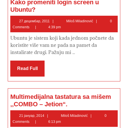
Kako promeniti login screen u
Kako
Ubuntu?
promeniti
login
screen
27
Miloš
27 децембар, 2011
Miloš Miladinović
0
u
децембар,
Miladinović
Comments
4:39 pm
Ubuntu?
2011
Ubuntu je sistem koji kada jednom počnete da
koristite više vam ne pada na pamet da
instalirate drugi. Pažnju mi ...
Read
Read Full
Full
Multimedijalna tastatura sa mišem
Multimedijalna
,,COMBO – Jetion“.
tastatura
sa
mišem
21
Miloš
21 јануар, 2014
Miloš Miladinović
0
,,COMBO
јануар,
Miladinović
Comments
6:13 pm
–
2014
Jetion“.