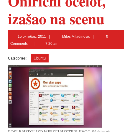
Onirični ocelot,
izašao na scenu
15
Miloš
15 октобар, 2011
Miloš Miladinović
0
октобар,
Miladinović
Comments
7:20 am
2011
Ubuntu
Categories:
POSLE NEKOLIKO MESECI NESTRPLJIVOG iščekivanja,