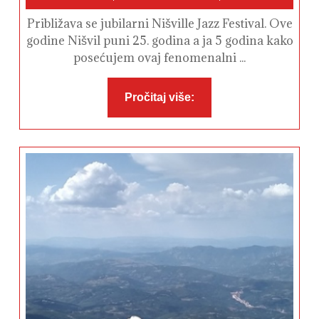
2018
август,
Miladinović
2019
Približava se jubilarni Nišville Jazz Festival. Ove
godine Nišvil puni 25. godina a ja 5 godina kako
posećujem ovaj fenomenalni ...
Pročitaj
Pročitaj više:
više: