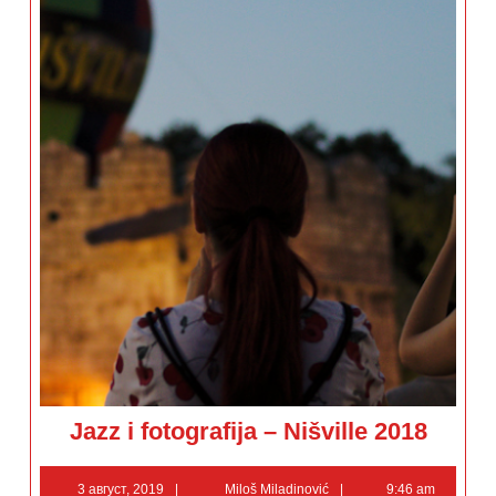
Jazz
Jazz i fotografija – Nišville 2018
i
fotografija
–
3
Miloš
Nišville
3 август, 2019
Miloš Miladinović
9:46 am