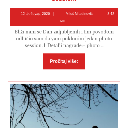
#1:
Povodom
Dana
12
Miloš
zaljubljenih
12 фебруар, 2020
Miloš Miladinović
8:42
poklanjam
фебруар,
Miladinović
pm
photo
2020
session!
Bliži nam se Dan zaljubljenih i tim povodom
odlučio sam da vam poklonim jedan photo
session. I. Detalji nagrade:– photo ...
Pročitaj
Pročitaj više:
više: