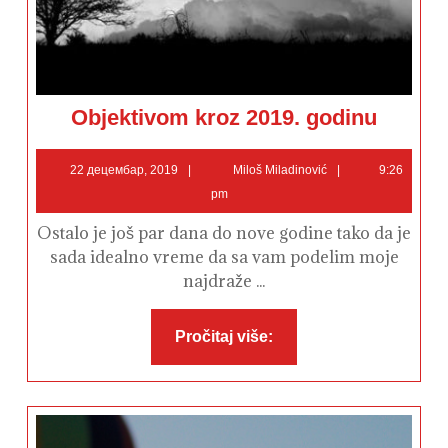
Objektivom
Objektivom kroz 2019. godinu
kroz
2019.
godinu
22
Miloš
22 децембар, 2019
Miloš Miladinović
9:26
децембар,
Miladinović
pm
2019
Ostalo je još par dana do nove godine tako da je
sada idealno vreme da sa vam podelim moje
najdraže ...
Pročitaj
Pročitaj više:
više: