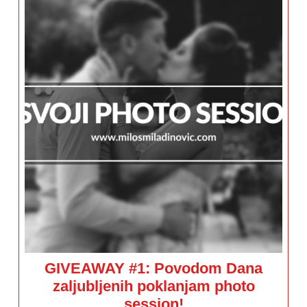
GIVEAWAY #1: Povodom Dana
zaljubljenih poklanjam photo
GIVEAWAY
session!