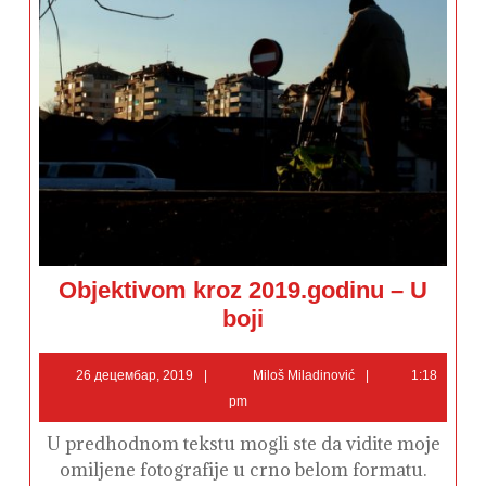
Objektivom kroz 2019.godinu – U
Objektivom
boji
kroz
2019.godinu
–
26
Miloš
U
26 децембар, 2019
Miloš Miladinović
1:18
boji
децембар,
Miladinović
pm
2019
U predhodnom tekstu mogli ste da vidite moje
omiljene fotografije u crno belom formatu.