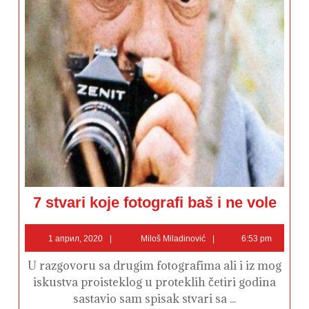
7
7 stvari koje fotografi baš i ne vole
stvari
koje
fotografi
1
Miloš
baš
1 април, 2020
Miloš Miladinović
6:53 pm
i
април,
Miladinović
ne
2020
U razgovoru sa drugim fotografima ali i iz mog
vole
iskustva proisteklog u proteklih četiri godina
sastavio sam spisak stvari sa ...