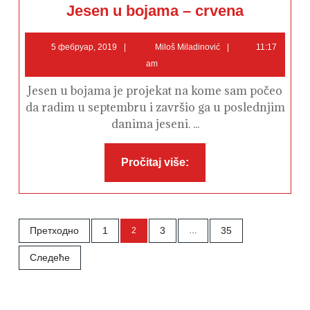
Jesen
Jesen u bojama – crvena
u
bojama
–
5
Miloš
crvena
5 фебруар, 2019
Miloš Miladinović
11:17
фебруар,
Miladinović
am
2019
Jesen u bojama je projekat na kome sam počeo
da radim u septembru i završio ga u poslednjim
danima jeseni. ...
Pročitaj
Pročitaj više:
više:
Пагинација
Претходно
1
3
35
2
…
чланака
Следеће