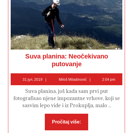
Suva planina: Neočekivano
Suva
putovanje
planina:
Neočekivano
putovanje
31
Miloš
31 јул, 2019
Miloš Miladinović
2:04 pm
јул,
Miladinović
2019
Suva planina, još kada sam prvi put
fotografisao njene impozantne vrhove, koji se
sasvim lepo vide i iz Prokuplja, malo ...
Pročitaj
Pročitaj više:
više: