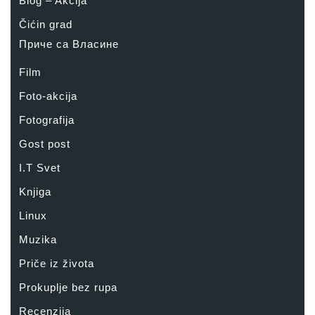
Blog – Akcija
Čićin grad
Приче са Власине
Film
Foto-akcija
Fotografija
Gost post
I.T Svet
Knjiga
Linux
Muzika
Priče iz života
Prokuplje bez rupa
Recenzija