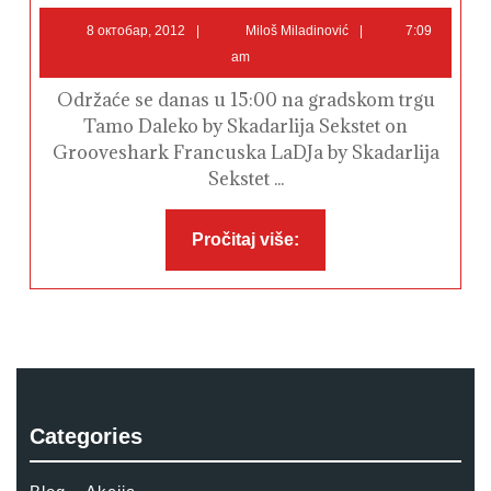
mobilizacije
8
Miloš
drugog
8 октобар, 2012
Miloš Miladinović
7:09
pešadijskog
октобар,
Miladinović
am
puka
2012
1.
poziv
Održaće se danas u 15:00 na gradskom trgu
Knjaz
Mihajlo
Tamo Daleko by Skadarlija Sekstet on
Grooveshark Francuska LaDJa by Skadarlija
Sekstet ...
Pročitaj
Pročitaj više:
više:
Categories