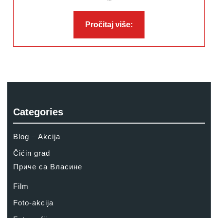
Pročitaj
Pročitaj više:
više:
Categories
Blog – Akcija
Čićin grad
Приче са Власине
Film
Foto-akcija