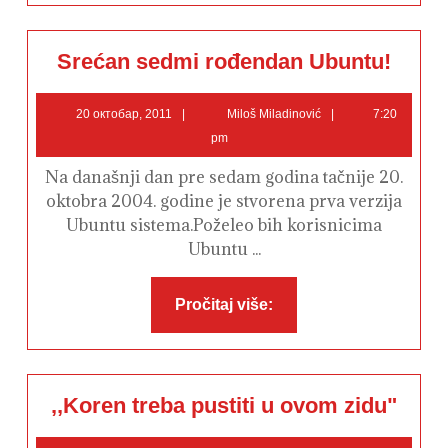
Srećan
Srećan sedmi rođendan Ubuntu!
sedmi
rođendan
Ubuntu!
20
Miloš
20 октобар, 2011
Miloš Miladinović
7:20
октобар,
Miladinović
pm
2011
Na današnji dan pre sedam godina tačnije 20.
oktobra 2004. godine je stvorena prva verzija
Ubuntu sistema.Poželeo bih korisnicima
Ubuntu ...
Pročitaj
Pročitaj više:
više:
,,Koren
,,Koren treba pustiti u ovom zidu"
treba
pustiti
u