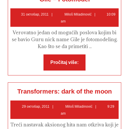
–
Fotomodel
31
Miloš
31 октобар, 2011
Miloš Miladinović
10:09
октобар,
Miladinović
am
2011
Verovatno jedan od mogućih poslova kojim bi
se bavio Guru nick name Gile je fotomodeling.
Kao što se da primetiti ...
Pročitaj
Pročitaj više:
više:
Transform
Transformers: dark of the moon
dark
of
the
29
Miloš
moon
29 октобар, 2011
Miloš Miladinović
9:29
октобар,
Miladinović
am
2011
Treći nastavak aksionog hita nam otkriva koji je