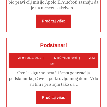
bio pravi cilj misije Apolo 11.Autoboti saznaju da
je na mesecu sakriven ...
Pročitaj
Pročitaj više:
više:
Podstanari
Podstanari
28
Miloš
28 октобар, 2011
Miloš Miladinović
2:23
октобар,
Miladinović
pm
2011
Ovo je sigurno peta ili šesta generacija
podstanar koji žive u potkrovlju mog doma.Vrlo
su tihi i pristojni tako da ...
Pročitaj
Pročitaj više:
više: