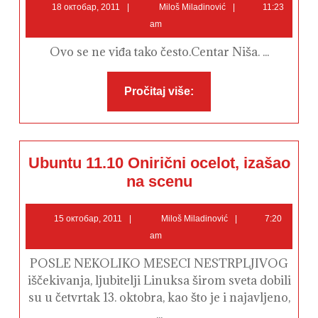
18
Miloš
ovom
18 октобар, 2011
Miloš Miladinović
11:23
zidu"
октобар,
Miladinović
am
2011
Ovo se ne viđa tako često.Centar Niša. ...
Pročitaj
Pročitaj više:
više:
Ubuntu 11.10 Onirični ocelot, izašao
Ubuntu
na scenu
11.10
Onirični
ocelot,
15
Miloš
izašao
15 октобар, 2011
Miloš Miladinović
7:20
na
октобар,
Miladinović
am
scenu
2011
POSLE NEKOLIKO MESECI NESTRPLJIVOG
iščekivanja, ljubitelji Linuksa širom sveta dobili
su u četvrtak 13. oktobra, kao što je i najavljeno,
...