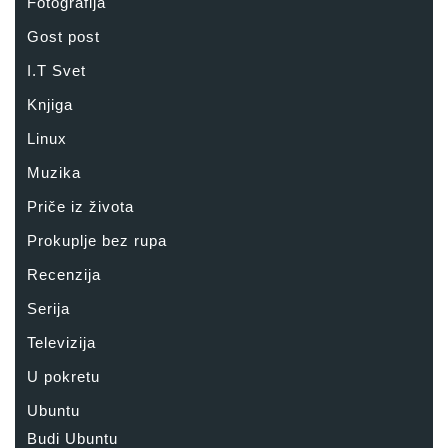
Fotografija
Gost post
I.T Svet
Knjiga
Linux
Muzika
Priče iz života
Prokuplje bez rupa
Recenzija
Serija
Televizija
U pokretu
Ubuntu
Budi Ubuntu