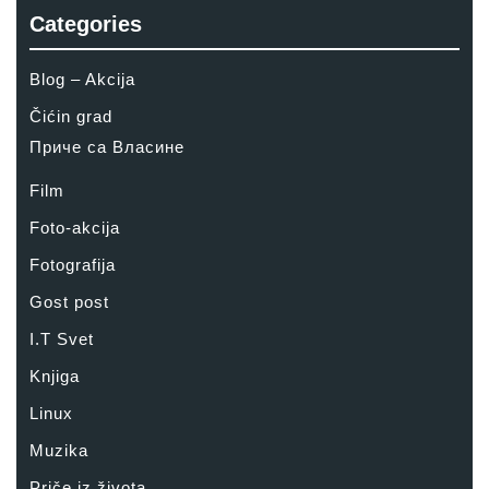
Categories
Blog – Akcija
Čićin grad
Приче са Власине
Film
Foto-akcija
Fotografija
Gost post
I.T Svet
Knjiga
Linux
Muzika
Priče iz života