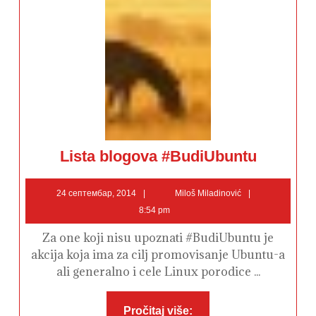
Lista
Lista blogova #BudiUbuntu
blogova
#BudiUbuntu
24
Miloš
24 септембар, 2014
Miloš Miladinović
септембар,
Miladinović
8:54 pm
2014
Za one koji nisu upoznati #BudiUbuntu je
akcija koja ima za cilj promovisanje Ubuntu-a
ali generalno i cele Linux porodice ...
Pročitaj
Pročitaj više: