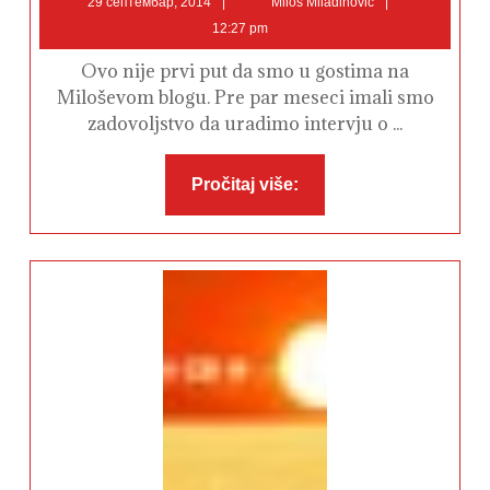
29 септембар, 2014
Miloš Miladinović
септембар,
Miladinović
12:27 pm
2014
Ovo nije prvi put da smo u gostima na
Miloševom blogu. Pre par meseci imali smo
zadovoljstvo da uradimo intervju o ...
Pročitaj
Pročitaj više:
više: