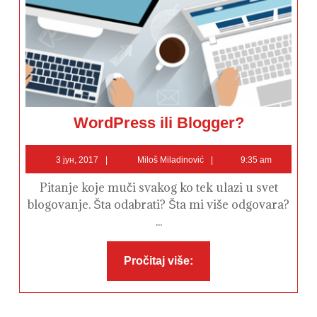
WordPress
WordPress ili Blogger?
ili
Blogger?
3
Miloš
3 јун, 2017
Miloš Miladinović
9:35 am
јун,
Miladinović
2017
Pitanje koje muči svakog ko tek ulazi u svet
blogovanje. Šta odabrati? Šta mi više odgovara?
...
Pročitaj
Pročitaj više:
više: