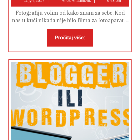
11 јун, 2017
Miloš Miladinović
6:43 pm
јун,
Miladinović
2017
Fotografiju volim od kako znam za sebe. Kod
nas u kući nikada nije bilo filma za fotoaparat. ...
Pročitaj
Pročitaj više:
više: