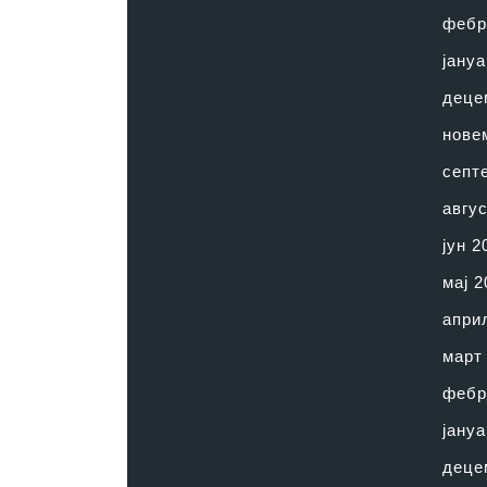
фебр
јануа
деце
нове
септ
авгус
јун 2
мај 2
апри
март
фебр
јануа
деце