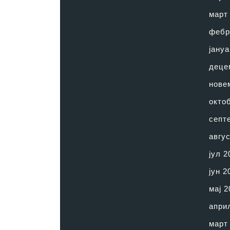
март
фебр
јануа
деце
нове
окто
септ
авгус
јул 2
јун 2
мај 2
апри
март