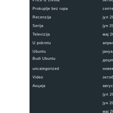
Prokuplje bez rupa
септ
Recenzija
јул 2
Serija
јун 2
Televizija
мај 2
U pokretu
апри
Ubuntu
јануа
Budi Ubuntu
деце
uncategorized
нове
Video
окто
Акција
авгус
јул 2
јун 2
мај 2