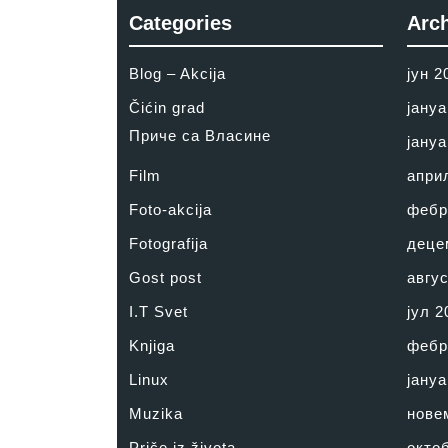
Categories
Arc
Blog – Akcija
јун 2
Čićin grad
јануа
Приче са Власине
јануа
Film
апри
Foto-akcija
фебр
Fotografija
деце
Gost post
авгус
I.T Svet
јул 2
Knjiga
фебр
Linux
јануа
Muzika
нове
Priče iz života
окто