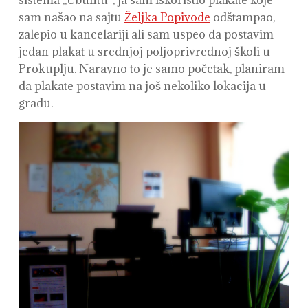
sistema ,,Ubuntu“, ja sam iskoristio plakate koje
sam našao na sajtu
Željka Popivode
odštampao,
zalepio u kancelariji ali sam uspeo da postavim
jedan plakat u srednjoj poljoprivrednoj školi u
Prokuplju. Naravno to je samo početak, planiram
da plakate postavim na još nekoliko lokacija u
gradu.