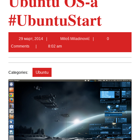
Ubuntu OS-a
#UbuntuStart
29
Miloš
29 март, 2014
Miloš Miladinović
0
март,
Miladinović
Comments
8:02 am
2014
Ubuntu
Categories: