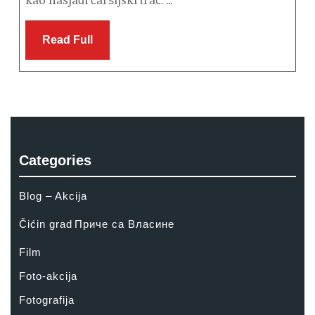
kao nasjađi čaršijski trač. ...
Read
Read Full
Full
Categories
Blog – Akcija
Čićin grad
Приче са Власине
Film
Foto-akcija
Fotografija