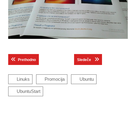
Кретање
Previous post:
Next post:
Prethodno
Sledeče
чланка
Linuks
Promocija
Ubuntu
UbuntuStart