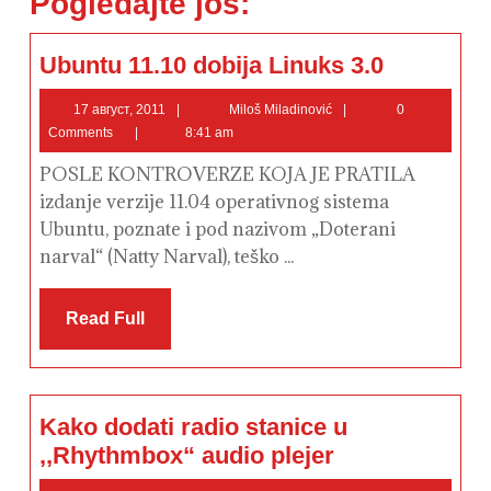
Pogledajte još:
Ubuntu
Ubuntu 11.10 dobija Linuks 3.0
11.10
dobija
Linuks
17
Miloš
17 август, 2011
Miloš Miladinović
0
3.0
август,
Miladinović
Comments
8:41 am
2011
POSLE KONTROVERZE KOJA JE PRATILA
izdanje verzije 11.04 operativnog sistema
Ubuntu, poznate i pod nazivom „Doterani
narval“ (Natty Narval), teško ...
Read
Read Full
Full
Kako dodati radio stanice u
Kako
,,Rhythmbox“ audio plejer
dodati
radio