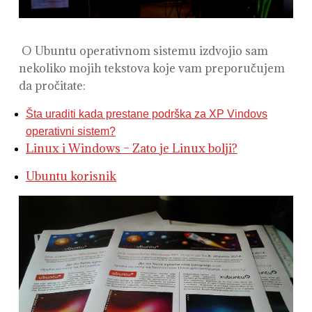
O Ubuntu operativnom sistemu izdvojio sam
nekoliko mojih tekstova koje vam preporučujem
da pročitate:
Šta uraditi kada prestane podrška za XP Vindovs
operativni sistem?
Linux i Windows – Zato je Linux bolji?
Ubuntu korisnik