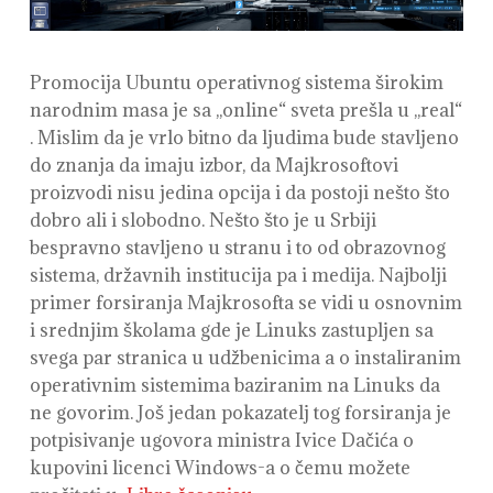
Promocija Ubuntu operativnog sistema širokim
narodnim masa je sa ,,online“ sveta prešla u ,,real“
. Mislim da je vrlo bitno da ljudima bude stavljeno
do znanja da imaju izbor, da Majkrosoftovi
proizvodi nisu jedina opcija i da postoji nešto što
dobro ali i slobodno. Nešto što je u Srbiji
bespravno stavljeno u stranu i to od obrazovnog
sistema, državnih institucija pa i medija. Najbolji
primer forsiranja Majkrosofta se vidi u osnovnim
i srednjim školama gde je Linuks zastupljen sa
svega par stranica u udžbenicima a o instaliranim
operativnim sistemima baziranim na Linuks da
ne govorim. Još jedan pokazatelj tog forsiranja je
potpisivanje ugovora ministra Ivice Dačića o
kupovini licenci Windows-a o čemu možete