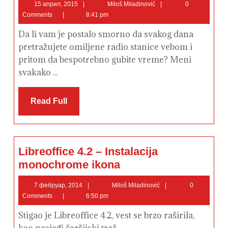
stanice
15
Miloš
15 април, 2015
Miloš Miladinović
0
u
април,
Miladinović
Comments
8:41 pm
,,Rhythmbox“
2015
audio
plejer
Da li vam je postalo smorno da svakog dana
pretražujete omiljene radio stanice vebom i
pritom da bespotrebno gubite vreme? Meni
svakako ...
Read
Read Full
Full
Libreoffice 4.2 – Instalacija
Libreoffice
monochrome ikona
4.2
–
Instalacija
7
Miloš
7 фебруар, 2014
Miloš Miladinović
0
monochrome
фебруар,
Miladinović
Comments
6:50 pm
ikona
2014
Stigao je Libreoffice 4.2, vest se brzo raširila,