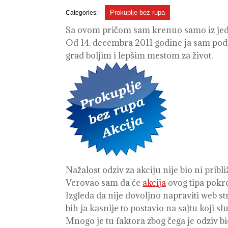
2013
Prokuplje bez rupa
Categories:
Sa ovom pričom sam krenuo samo iz jednog
Od 14. decembra 2011 godine ja sam podne
grad boljim i lepšim mestom za život.
Nažalost odziv za akciju nije bio ni pribl
Verovao sam da će
akcija
ovog tipa pokre
Izgleda da nije dovoljno napraviti web st
bih ja kasnije to postavio na sajtu koji s
Mnogo je tu faktora zbog čega je odziv bi