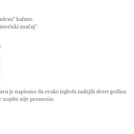
Jadran“ kafane.
storiski značaj“.
taru je napisano da ovako izgleda zadnjih deset godina.
e uopšte nije promenio.