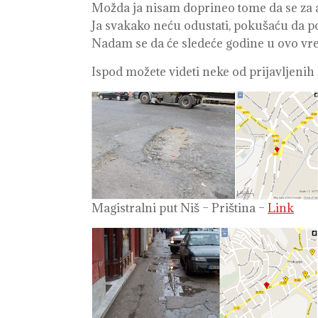
Možda ja nisam doprineo tome da se za akc
Ja svakako neću odustati, pokušaću da p
Nadam se da će sledeće godine u ovo vrem
Ispod možete videti neke od prijavljenih
Magistralni put Niš – Priština –
Link