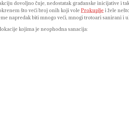
iju dovoljno čuje, nedostatak građanske inicijative i tak
okrenem što veći broj onih koji vole
Prokuplje
i žele nešt
e napredak biti mnogo veći, mnogi trotoari sanirani i uli
 lokacije kojima je neophodna sanacija: