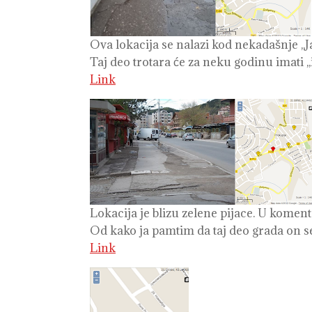
Ova lokacija se nalazi kod nekadašnje ,,
Taj deo trotara će za neku godinu imati ,,i
Link
Lokacija je blizu zelene pijace. U komen
Od kako ja pamtim da taj deo grada on s
Link