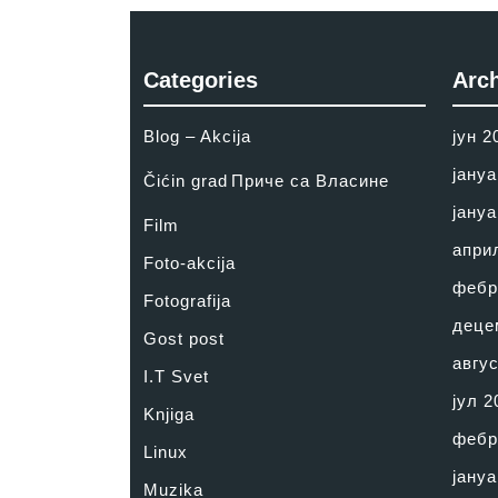
Categories
Arc
Blog – Akcija
јун 2
јануа
Čićin grad
Приче са Власине
јануа
Film
апри
Foto-akcija
фебр
Fotografija
деце
Gost post
авгус
I.T Svet
јул 2
Knjiga
фебр
Linux
јануа
Muzika