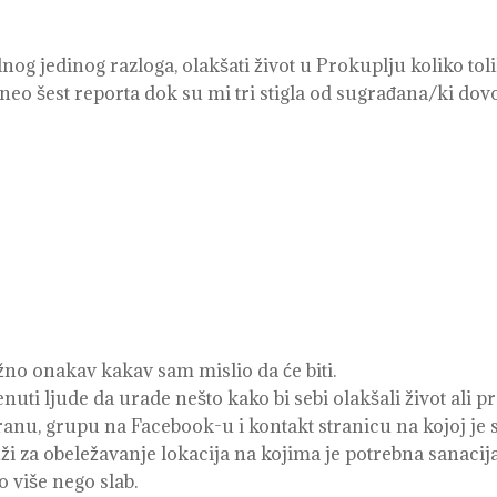
 jedinog razloga, olakšati život u Prokuplju koliko toli
o šest reporta dok su mi tri stigla od sugrađana/ki dovo
ižno onakav kakav sam mislio da će biti.
nuti ljude da urade nešto kako bi sebi olakšali život ali p
ranu, grupu na Facebook-u i kontakt stranicu na kojoj je 
luži za obeležavanje lokacija na kojima je potrebna sanacija
o više nego slab.