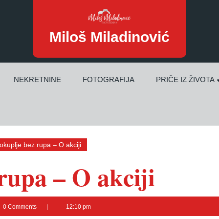
Miloš Miladinović
NEKRETNINE
FOTOGRAFIJA
PRIČE IZ ŽIVOTA
okuplje bez rupa – O akciji
rupa – O akciji
š
0 Comments
12:10 pm
dinović