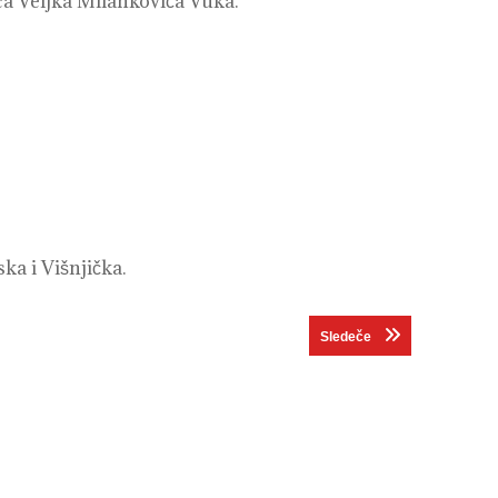
a Veljka Milankovića Vuka.
ka i Višnjička.
Next post:
Sledeče