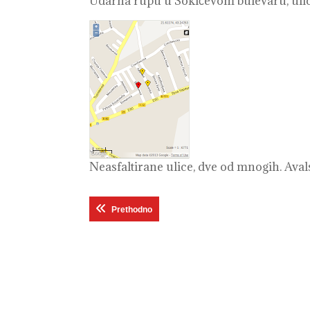
Udarna rupu u Sokićevom bulevaru, ulic
Neasfaltirane ulice, dve od mnogih. Avals
Кретање
Previous post:
Prethodno
чланка