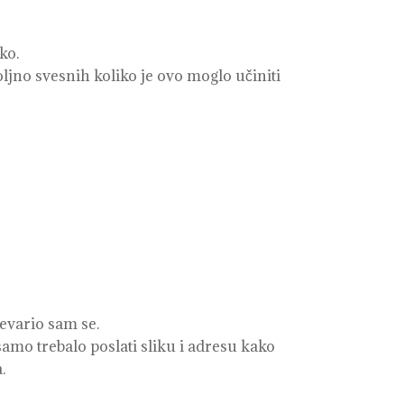
ko.
ljno svesnih koliko je ovo moglo učiniti
revario sam se.
samo trebalo poslati sliku i adresu kako
.