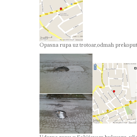
Opasna rupa uz trotoar,odmah prekoputa 