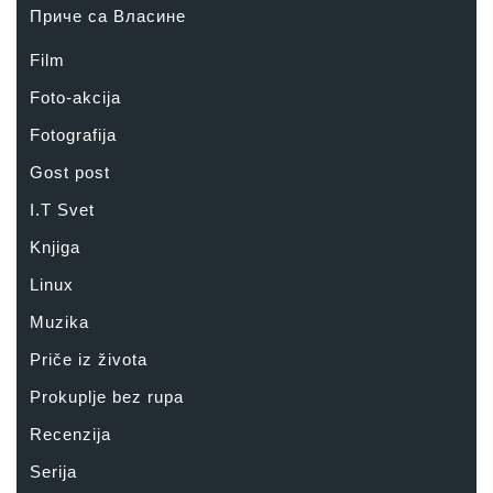
Приче са Власине
Film
Foto-akcija
Fotografija
Gost post
I.T Svet
Knjiga
Linux
Muzika
Priče iz života
Prokuplje bez rupa
Recenzija
Serija