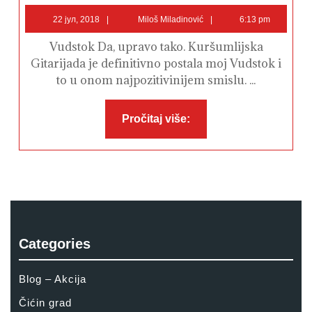
–
22
Miloš
moj
22 јул, 2018
Miloš Miladinović
6:13 pm
Vudstok
јул,
Miladinović
2018
Vudstok Da, upravo tako. Kuršumlijska
Gitarijada je definitivno postala moj Vudstok i
to u onom najpozitivinijem smislu. ...
Pročitaj
Pročitaj više:
više:
Categories
Blog – Akcija
Čićin grad