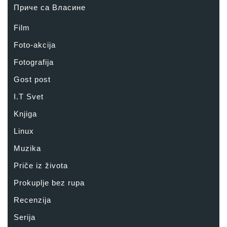
Приче са Власине
Film
Foto-akcija
Fotografija
Gost post
I.T Svet
Knjiga
Linux
Muzika
Priče iz života
Prokuplje bez rupa
Recenzija
Serija