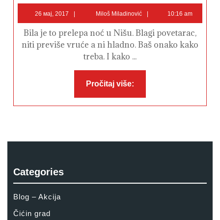
–
26
Miloš
Jelena
26 мај, 2017
Miloš Miladinović
10:16 am
Tomašević
мај,
Miladinović
2017
Bila je to prelepa noć u Nišu. Blagi povetarac,
niti previše vruće a ni hladno. Baš onako kako
treba. I kako ...
Pročitaj
Pročitaj više:
više:
Categories
Blog – Akcija
Čićin grad