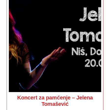
Koncert za pamćenje – Jelena
Koncert
Tomašević
za
pamćenje