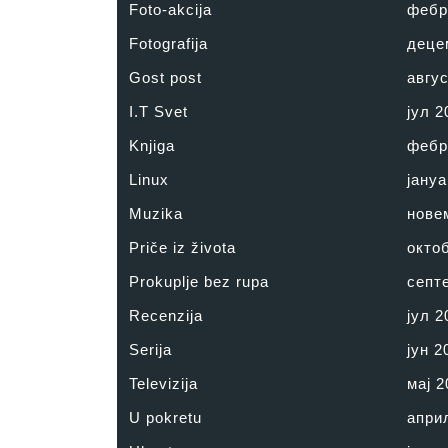
Foto-akcija
фебр
Fotografija
деце
Gost post
авгус
I.T Svet
јул 2
Knjiga
фебр
Linux
јануа
Muzika
нове
Priče iz života
окто
Prokuplje bez rupa
септ
Recenzija
јул 2
Serija
јун 2
Televizija
мај 2
U pokretu
апри