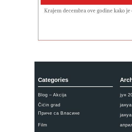
Krajem decembra ove godine kako je ob
Categories
Arc
Blog – Akcija
јун 2
Čićin grad
јануа
Приче са Власине
јануа
Film
апри