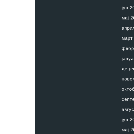
јун 2
мај 2
апри
март
фебр
јануа
деце
нове
окто
септ
авгус
јун 2
мај 2