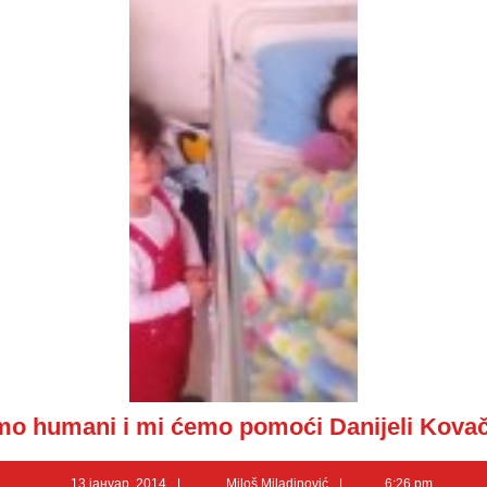
mo humani i mi ćemo pomoći Danijeli Kovač
13
Miloš
13 јануар, 2014
Miloš Miladinović
6:26 pm