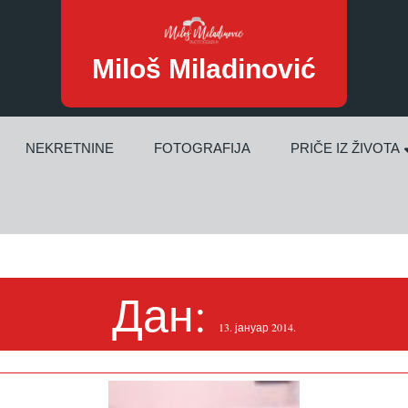
Miloš Miladinović
NEKRETNINE
FOTOGRAFIJA
PRIČE IZ ŽIVOTA
Дан:
13. јануар 2014.