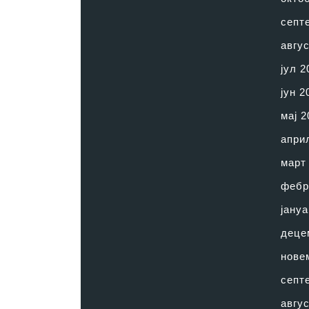
септ
авгус
јул 2
јун 2
мај 2
апри
март
фебр
јануа
деце
нове
септ
авгус