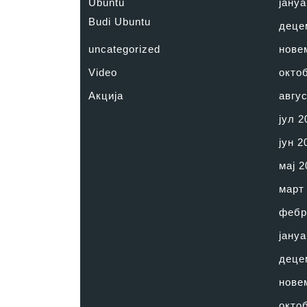
Ubuntu
јануа
Budi Ubuntu
деце
uncategorized
нове
Video
окто
Акција
авгус
јул 2
јун 2
мај 2
март
фебр
јануа
деце
нове
окто