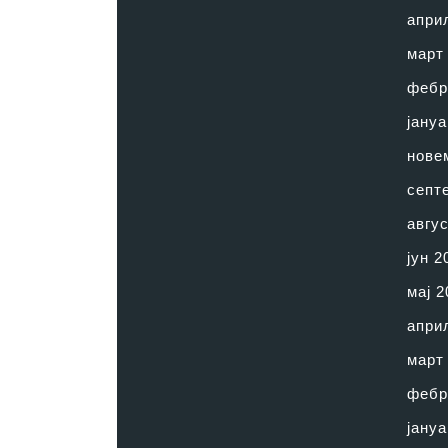
апри
март
фебр
јануа
нове
септ
авгус
јун 2
мај 2
апри
март
фебр
јануа