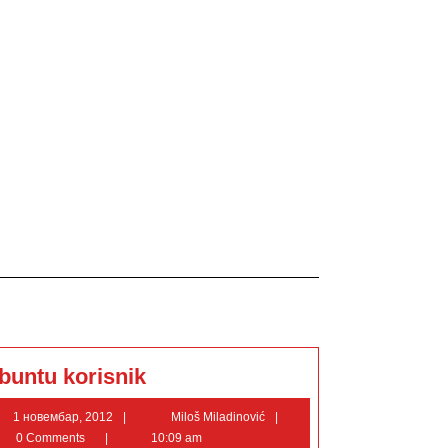
Ubuntu
buntu korisnik
korisnik
1
Miloš
1 новембар, 2012
Miloš Miladinović
новембар,
Miladinović
0 Comments
10:09 am