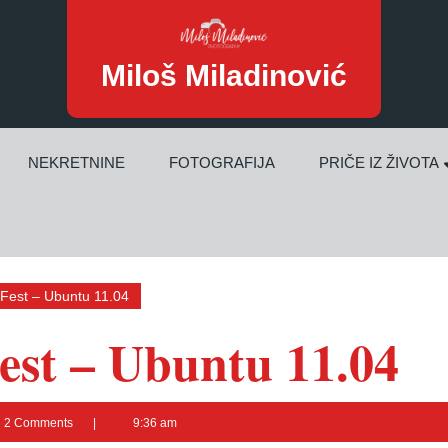
Miloš Miladinović
NEKRETNINE
FOTOGRAFIJA
PRIČE IZ ŽIVOTA
est – Ubuntu 11.04
st – Ubuntu 11.04
2 Comments
9:36 am
inović