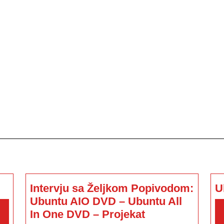
Intervju sa Željkom Popivodom:
U
Ubuntu AIO DVD – Ubuntu All
u
oš
Intervju
In One DVD – Projekat
adinović
sa