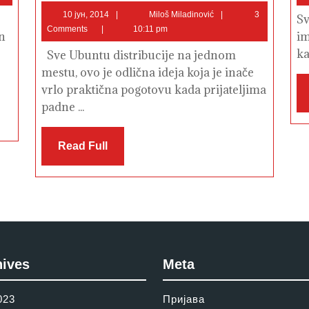
Željkom
Popivodom:
10
Miloš
10 јун, 2014
Miloš Miladinović
3
Sv
Ubuntu
јун,
Miladinović
Comments
10:11 pm
AIO
n
im
2014
DVD
–
ka
Sve Ubuntu distribucije na jednom
Ubuntu
All
mestu, ovo je odlična ideja koja je inače
In
vrlo praktična pogotovu kada prijateljima
One
DVD
padne ...
–
Projekat
Read
Read Full
Full
hives
Meta
023
Пријава