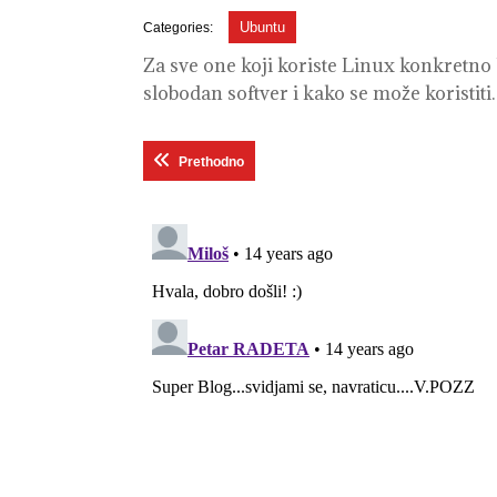
2012
Ubuntu
Categories:
Za sve one koji koriste Linux konkretno 
slobodan softver i kako se može koristiti
Кретање
Previous post:
Prethodno
чланка