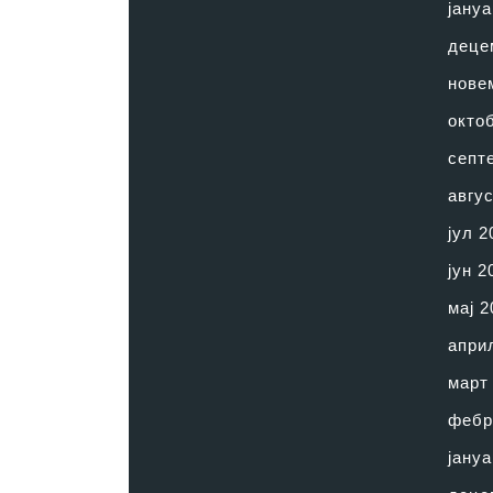
јануа
деце
нове
окто
септ
авгус
јул 2
јун 2
мај 2
апри
март
фебр
јануа