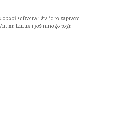
bodi softvera i šta je to zapravo
 Win na Linux i još mnogo toga.