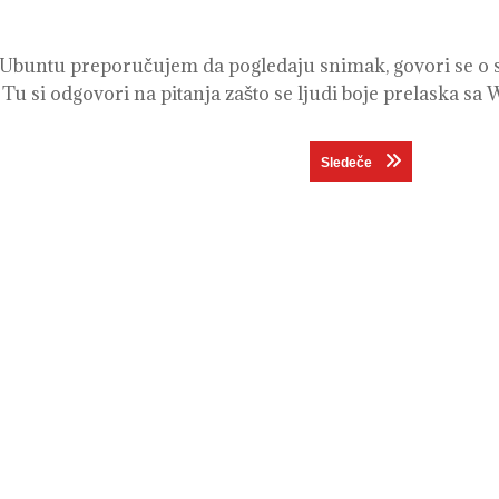
Ubuntu preporučujem da pogledaju snimak, govori se o slo
. Tu si odgovori na pitanja zašto se ljudi boje prelaska sa
Next post:
Sledeče