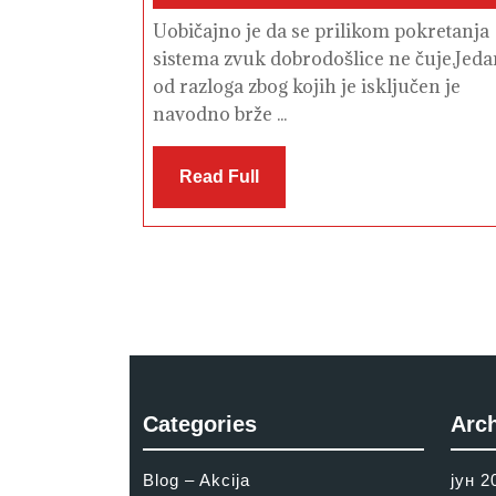
2013
Uobičajno je da se prilikom pokretanja
sistema zvuk dobrodošlice ne čuje.Jeda
od razloga zbog kojih je isključen je
navodno brže ...
Read
Read Full
Full
Categories
Arc
Blog – Akcija
јун 2