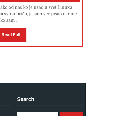
2012
ako od nas ko je ušao u svet Linuxa
a svoju priču, ja sam već pisao o tome
ko sam ...
Read
Read Full
Full
Search
Search