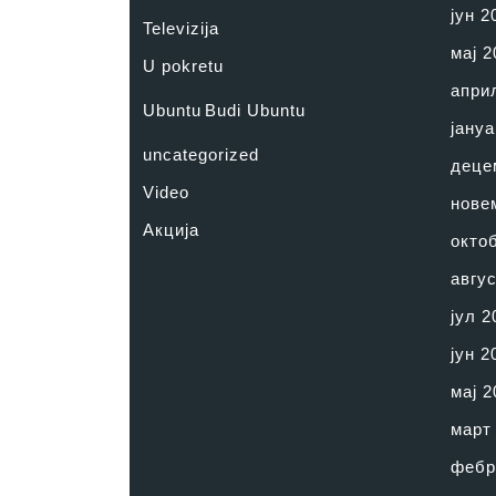
јун 2
Televizija
мај 2
U pokretu
апри
Ubuntu
Budi Ubuntu
јануа
uncategorized
деце
Video
нове
Акција
окто
авгус
јул 2
јун 2
мај 2
март
фебр