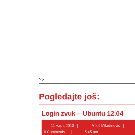
?>
Pogledajte još:
Login
Login zvuk – Ubuntu 12.04
zvuk
–
Ubunt
11
Mil
11 март, 2013
Miloš Miladinović
12.04
март,
Mil
0 Comments
5:45 pm