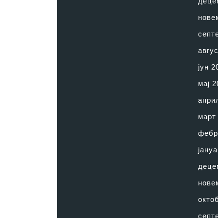
деце
нове
септ
авгус
јун 2
мај 2
апри
март
фебр
јануа
деце
нове
окто
септ