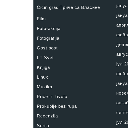
јануа
Čićin grad
Приче са Власине
јануа
Film
апри
Foto-akcija
фебр
Fotografija
деце
Gost post
авгус
I.T Svet
јул 2
Knjiga
фебр
Linux
јануа
Muzika
нове
Priče iz života
окто
Prokuplje bez rupa
септ
Recenzija
јул 2
Serija