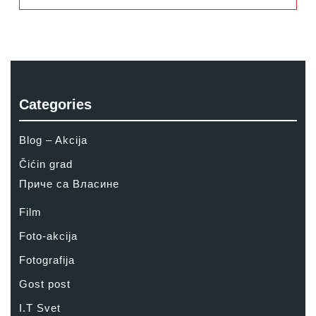
Categories
Blog – Akcija
Čićin grad
Приче са Власине
Film
Foto-akcija
Fotografija
Gost post
I.T Svet