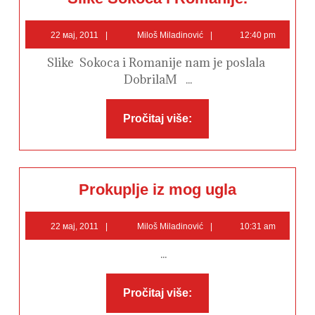
Sokoca
i
Romanije.
22
Miloš
22 мај, 2011
Miloš Miladinović
12:40 pm
мај,
Miladinović
2011
Slike Sokoca i Romanije nam je poslala
DobrilaM ...
Pročitaj
Pročitaj više:
više:
Prokuplje
Prokuplje iz mog ugla
iz
mog
ugla
22
Miloš
22 мај, 2011
Miloš Miladinović
10:31 am
мај,
Miladinović
2011
...
Pročitaj
Pročitaj više:
više: