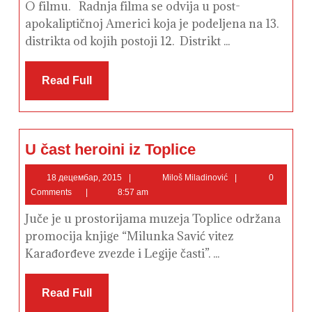
O filmu. Radnja filma se odvija u post-
apokaliptičnoj Americi koja je podeljena na 13.
distrikta od kojih postoji 12. Distrikt ...
Read
Read Full
Full
U
U čast heroini iz Toplice
čast
heroini
iz
18
Miloš
18 децембар, 2015
Miloš Miladinović
0
Toplice
децембар,
Miladinović
Comments
8:57 am
2015
Juče je u prostorijama muzeja Toplice održana
promocija knjige “Milunka Savić vitez
Karađorđeve zvezde i Legije časti”. ...
Read
Read Full
Full