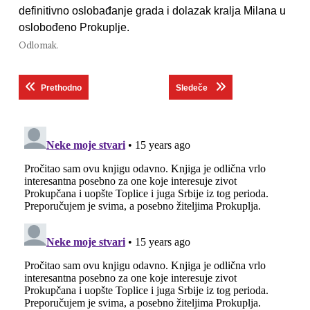
definitivno oslobađanje grada i dolazak kralja Milana u
oslobođeno Prokuplje.
Odlomak.
Кретање
Previous post:
Next post:
Prethodno
Sledeče
чланка