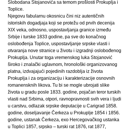
Slobodana Stojanovića sa temom prošlosti Prokuplja i
Toplice.
Njegovu fabularnu okosnicu čini niz autentičnih
istoriskih dogadjaja koji se protežu od prvih decenija
XIX veka, odnosno, uspostavljanja granice između
Srbije i turske 1833 godine, pa sve do konačnog
oslobođenja Toplice, uspostavljanje srpske vlasti i
otvaranja nove stranice u životu i izgradnji oslobođenog
Prokuplja. Unutar toga vremenskog luka Stojanović
široko i znalački uglavnom, hronološki organizovanog
platna, izdvajajući pojedinih razdoblja iz života
Prokuplja i za organizaciju i karakterizacije osnovnih
romanensknih likova. Tu bi se mogle ubrojati slike
života u gradu posle 1833. godine, pojačan teror turskih
vlasti nad Srbima, otpori, ravnopravnosti svih vera i ljudi
u carstvu, odlazak srpske deputacije u Carigrad 1858.
godine, doseljavanje Čerkeza u Prokuplje 1854 i 1856.
godine, ustanak Čerkeza, exo Hercegovačkog ustanka
u Toplici 1857, srpsko – turski rat 1876, rat 1877,