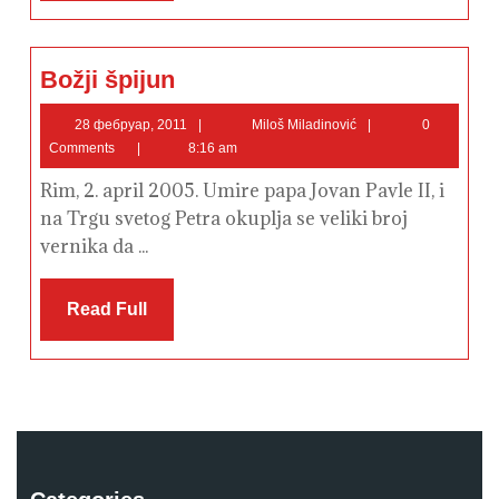
Božji
Božji špijun
špijun
28
Miloš
28 фебруар, 2011
Miloš Miladinović
0
фебруар,
Miladinović
Comments
8:16 am
2011
Rim, 2. april 2005. Umire papa Jovan Pavle II, i
na Trgu svetog Petra okuplja se veliki broj
vernika da ...
Read
Read Full
Full