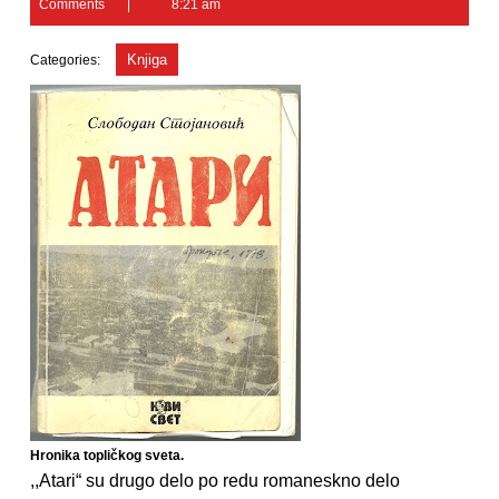
Comments
8:21 am
2010
Knjiga
Categories:
Hronika topličkog sveta.
,,Atari“ su drugo delo po redu romaneskno delo