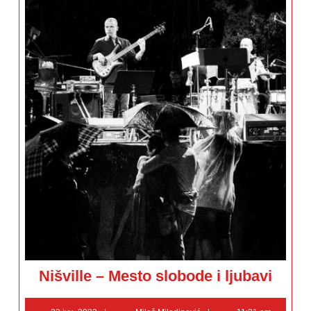
Nišville
Nišville – Mesto slobode i ljubavi
–
Mesto
slobode
23
Miloš
i