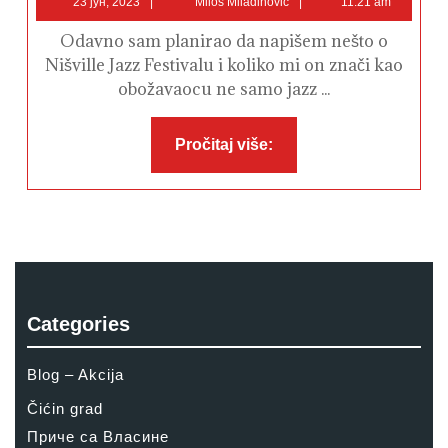
23 јун, 2023
Miloš Miladinović
11:21 am
ljubavi
јун,
Miladinović
2023
Odavno sam planirao da napišem nešto o
Nišville Jazz Festivalu i koliko mi on znači kao
obožavaocu ne samo jazz ...
Pročitaj
Pročitaj više:
više:
Categories
Blog – Akcija
Čićin grad
Приче са Власине