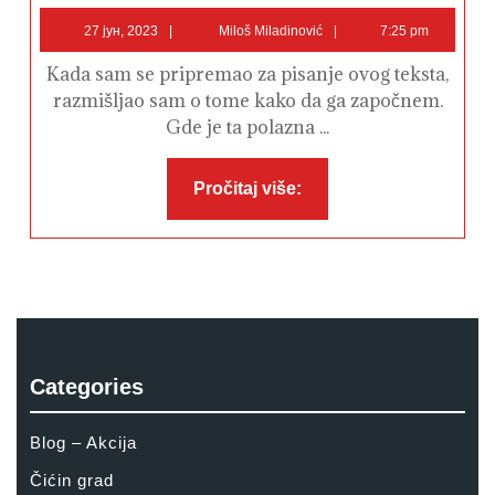
spektakularni
27
Miloš
koncertom!
27 јун, 2023
Miloš Miladinović
7:25 pm
јун,
Miladinović
2023
Kada sam se pripremao za pisanje ovog teksta,
razmišljao sam o tome kako da ga započnem.
Gde je ta polazna ...
Pročitaj
Pročitaj više:
više:
Categories
Blog – Akcija
Čićin grad