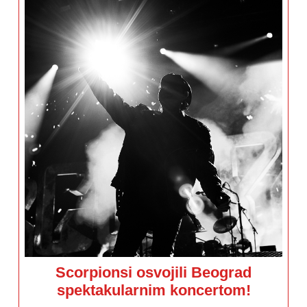
Scorpionsi osvojili Beograd
Scorpionsi
spektakularnim koncertom!
osvojili
Beograd