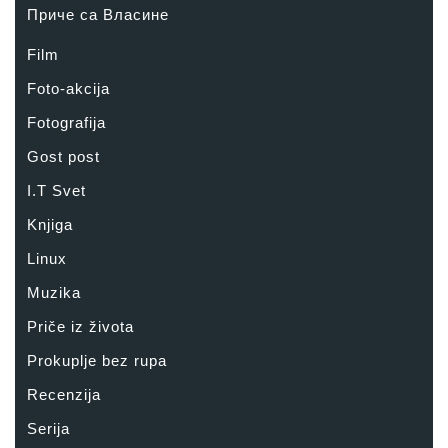
Приче са Власине
Film
Foto-akcija
Fotografija
Gost post
I.T Svet
Knjiga
Linux
Muzika
Priče iz života
Prokuplje bez rupa
Recenzija
Serija