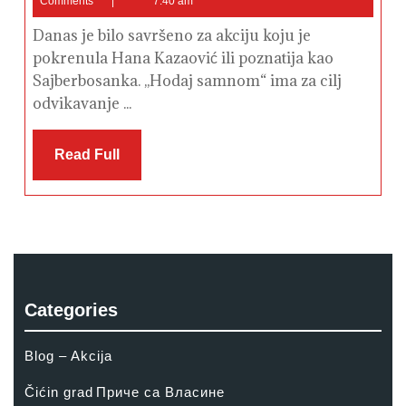
Comments
7:40 am
2015
Danas je bilo savršeno za akciju koju je
pokrenula Hana Kazaović ili poznatija kao
Sajberbosanka. ,,Hodaj samnom“ ima za cilj
odvikavanje ...
Read
Read Full
Full
Categories
Blog – Akcija
Čićin grad
Приче са Власине