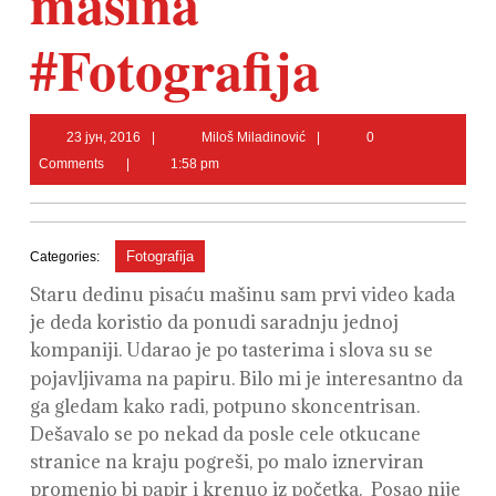
mašina
#Fotografija
23
Miloš
23 јун, 2016
Miloš Miladinović
0
јун,
Miladinović
Comments
1:58 pm
2016
Fotografija
Categories:
Staru dedinu pisaću mašinu sam prvi video kada
je deda koristio da ponudi saradnju jednoj
kompaniji.
Udarao je po tasterima i slova su se
pojavljivama na papiru. Bilo mi je interesantno da
ga gledam kako radi, potpuno skoncentrisan.
Dešavalo se po nekad da posle cele otkucane
stranice na kraju pogreši, po malo iznerviran
promenio bi papir i krenuo iz početka. Posao nije