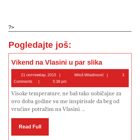
?>
Pogledajte još:
Vikend
Vikend na Vlasini u par slika
na
Vlasini
u
21
Miloš
21 септембар, 2015
Miloš Miladinović
3
par
септембар,
Miladinović
Comments
5:38 pm
slika
2015
Visoke temperature, ne baš tako uobičajne za
ovo doba godine su me inspirisale da beg od
vrućine potražim na Vlasini. ...
Read
Read Full
Full