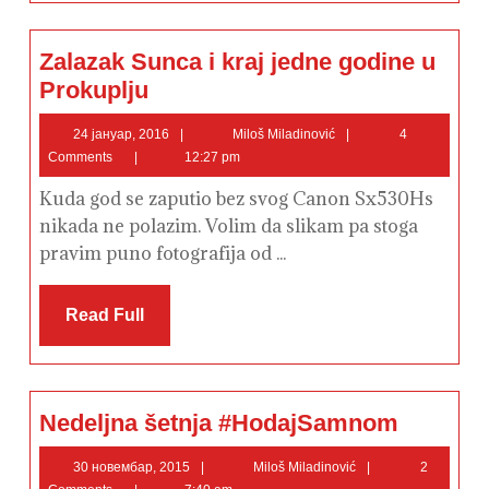
Zalazak Sunca i kraj jedne godine u
Zalazak
Prokuplju
Sunca
i
kraj
24
Miloš
24 јануар, 2016
Miloš Miladinović
4
jedne
јануар,
Miladinović
Comments
12:27 pm
godine
2016
u
Prokuplju
Kuda god se zaputio bez svog Canon Sx530Hs
nikada ne polazim. Volim da slikam pa stoga
pravim puno fotografija od ...
Read
Read Full
Full
Nedeljna
Nedeljna šetnja #HodajSamnom
šetnja
#HodajSamno
30
Miloš
30 новембар, 2015
Miloš Miladinović
2
новембар,
Miladinović