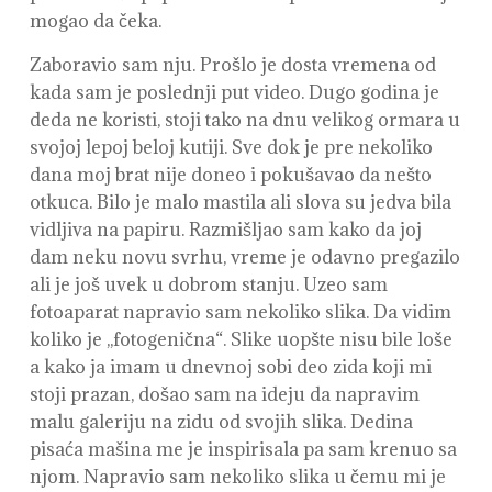
mogao da čeka.
Zaboravio sam nju. Prošlo je dosta vremena od
kada sam je poslednji put video. Dugo godina je
deda ne koristi, stoji tako na dnu velikog ormara u
svojoj lepoj beloj kutiji. Sve dok je pre nekoliko
dana moj brat nije doneo i pokušavao da nešto
otkuca. Bilo je malo mastila ali slova su jedva bila
vidljiva na papiru. Razmišljao sam kako da joj
dam neku novu svrhu, vreme je odavno pregazilo
ali je još uvek u dobrom stanju. Uzeo sam
fotoaparat napravio sam nekoliko slika. Da vidim
koliko je ,,fotogenična“. Slike uopšte nisu bile loše
a kako ja imam u dnevnoj sobi deo zida koji mi
stoji prazan, došao sam na ideju da napravim
malu galeriju na zidu od svojih slika. Dedina
pisaća mašina me je inspirisala pa sam krenuo sa
njom. Napravio sam nekoliko slika u čemu mi je