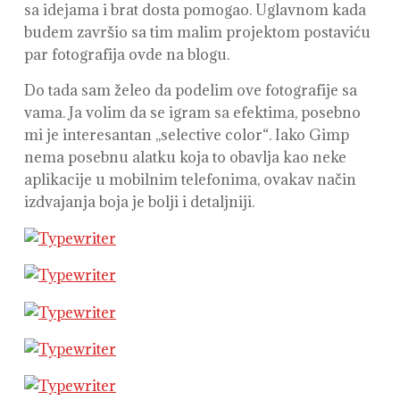
sa idejama i brat dosta pomogao. Uglavnom kada
budem završio sa tim malim projektom postaviću
par fotografija ovde na blogu.
Do tada sam želeo da podelim ove fotografije sa
vama. Ja volim da se igram sa efektima, posebno
mi je interesantan ,,selective color“. Iako Gimp
nema posebnu alatku koja to obavlja kao neke
aplikacije u mobilnim telefonima, ovakav način
izdvajanja boja je bolji i detaljniji.