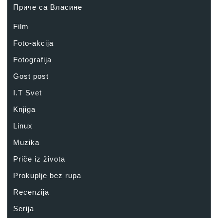
Приче са Власине
Film
Foto-akcija
Fotografija
Gost post
I.T Svet
Knjiga
Linux
Muzika
Priče iz života
Prokuplje bez rupa
Recenzija
Serija