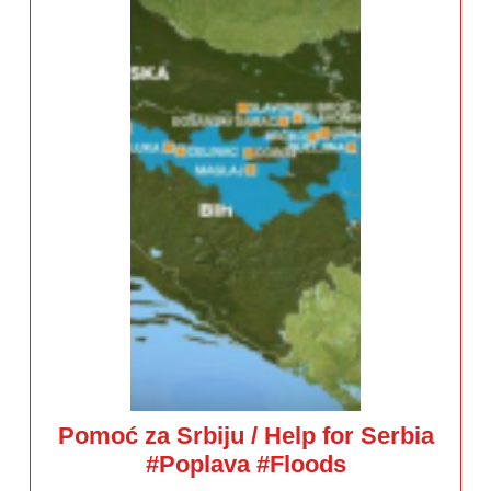
Pomoć za Srbiju / Help for Serbia
Pomoć
#Poplava #Floods
za
Srbiju