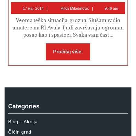
/
17
Miloš
Help
17 мај, 2014
Miloš Miladinović
9:46 am
for
мај,
Miladinović
Serbia
2014
Veoma teška situacija, grozna. Slušam radio
#Poplava
#Floods
amatere na R1 Avala, ljudi završavaju ogroman
posao kao i spasioci. Svaka vam čast ...
Pročitaj
Pročitaj više:
više:
Categories
Blog – Akcija
Čićin grad